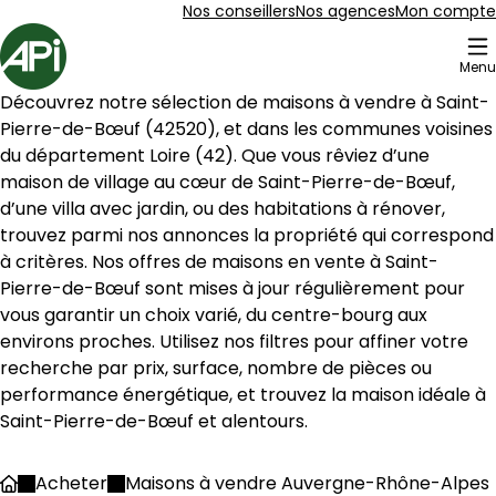
Aller au contenu
Aller au plan du site
Aller à la recherche
Nos conseillers
Nos agences
Mon compte
Accueil
Menu
11 Maisons à vendre à Saint-Pierre-de-Bœuf (42520)
Découvrez notre sélection de maisons à vendre à 
Saint-
Maison de village 87 m² 4 pièces Chavanay
Aller à l'image
Aller à l'image
Aller à l'image
Aller à l'image
Aller à l'image
1
2
3
4
5
Pierre-de-Bœuf
 (
42520
), et dans les communes voisines 
du département 
Loire
 (
42
). Que vous rêviez d’une 
maison de village au cœur de 
Saint-Pierre-de-Bœuf
, 
d’une villa avec jardin, ou des habitations à rénover, 
trouvez parmi nos annonces la propriété qui correspond 
à critères. Nos offres de maisons en vente à 
Saint-
Pierre-de-Bœuf
 sont mises à jour régulièrement pour 
vous garantir un choix varié, du centre-bourg aux 
environs proches. Utilisez nos filtres pour affiner votre 
recherche par prix, surface, nombre de pièces ou 
performance énergétique, et trouvez la maison idéale à 
Saint-Pierre-de-Bœuf
 et alentours.
817 €
Chavanay - 42410
Acheter
Maisons à vendre Auvergne-Rhône-Alpes
Accueil