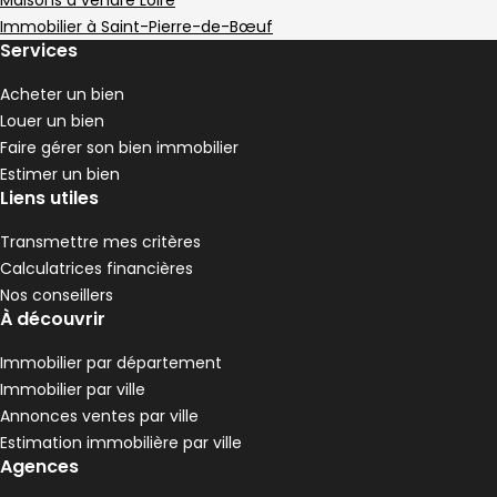
,
,
,
Maisons à vendre Loire
Maison 80 m² Saint-Pierre-de-Bœuf
Aller à l'image
Aller à l'image
Aller à l'image
Aller à l'image
1
2
3
4
Immobilier à Saint-Pierre-de-Bœuf
Services
Acheter un bien
Louer un bien
Faire gérer son bien immobilier
Estimer un bien
Liens utiles
Transmettre mes critères
Calculatrices financières
Nos conseillers
À découvrir
95 000 €
Immobilier par département
Saint-Pierre-de-Bœuf - 42520
Immobilier par ville
Maison • 80 m²
Annonces ventes par ville
Terrain 440 m²
,
Estimation immobilière par ville
Maison 100 m² 4 pièces Malleval
Aller à l'image
Aller à l'image
Aller à l'image
Aller à l'image
Aller à l'image
1
2
3
4
5
Agences