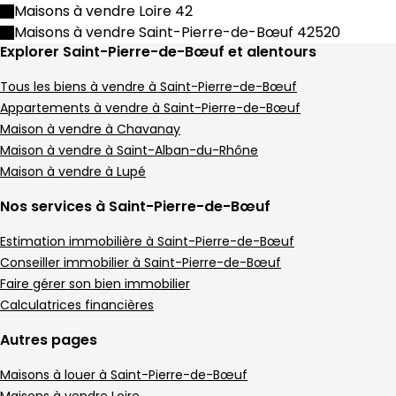
Maison de village • 4 pièces • 87 m²
Maisons à vendre Loire 42
3 chambres
D
DPE :
Maisons à vendre Saint-Pierre-de-Bœuf 42520
,
,
Explorer Saint-Pierre-de-Bœuf et alentours
Maison 116 m² 5 pièces Maclas
Aller à l'image
Aller à l'image
Aller à l'image
Aller à l'image
Aller à l'image
1
2
3
4
5
Tous les biens à vendre à Saint-Pierre-de-Bœuf
Appartements à vendre à Saint-Pierre-de-Bœuf
Maison à vendre à Chavanay
Maison à vendre à Saint-Alban-du-Rhône
Maison à vendre à Lupé
Nos services à Saint-Pierre-de-Bœuf
Estimation immobilière à Saint-Pierre-de-Bœuf
Conseiller immobilier à Saint-Pierre-de-Bœuf
Faire gérer son bien immobilier
Calculatrices financières
280 000 €
Maclas - 42520
Autres pages
Maison • 5 pièces • 116 m²
Maisons à louer à Saint-Pierre-de-Bœuf
4 chambres
Terrain 286 m²
D
DPE :