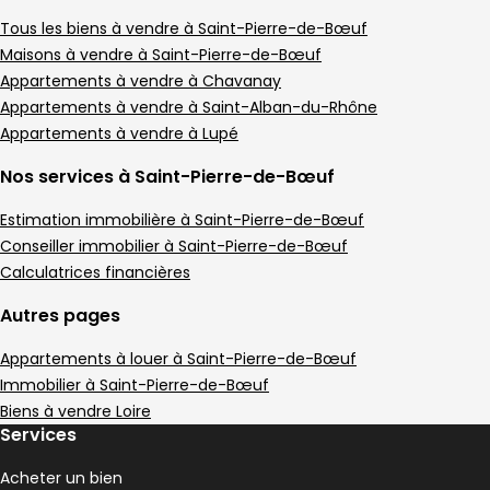
Appartement • 2 pièces • 45 m²
1 chambre
1 Terrasse
C
Tous les biens à vendre à Saint-Pierre-de-Bœuf
DPE :
,
,
,
Terrain 50 m²
Maisons à vendre à Saint-Pierre-de-Bœuf
,
Appartements à vendre à Chavanay
Appartements à vendre à Saint-Alban-du-Rhône
Appartements à vendre à Lupé
Nos services à Saint-Pierre-de-Bœuf
Estimation immobilière à Saint-Pierre-de-Bœuf
Conseiller immobilier à Saint-Pierre-de-Bœuf
Calculatrices financières
Autres pages
Appartements à louer à Saint-Pierre-de-Bœuf
Immobilier à Saint-Pierre-de-Bœuf
Biens à vendre Loire
Services
Acheter un bien