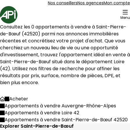
Aller au contenu
Aller au plan du site
Aller à la recherche
Nos conseillers
Nos agences
Mon compte
Accueil
Menu
1 Appartements à vendre à Saint-Pierre-de-Bœuf (4252
Consultez les 
0
 appartements à vendre à 
Saint-Pierre-
Appartement 45 m² 2 pièces Le Péage-de-R
Aller à l'image
Aller à l'image
Aller à l'image
Aller à l'image
Aller à l'image
1
2
3
4
5
de-Bœuf
 (
42520
) parmi nos annonces immobilières 
récentes et concrétisez votre projet d'achat. Que vous 
cherchiez un nouveau lieu de vie ou une opportunité 
Saint-Pierre-de-Bœuf
 situé dans le département 
Loire
(
42
). Utilisez nos filtres de recherche pour affiner les 
résultats par prix, surface, nombre de pièces, DPE, et 
bien plus encore.
Acheter
Accueil
Appartements à vendre Auvergne-Rhône-Alpes
Appartements à vendre Loire 42
714 €
Appartements à vendre Saint-Pierre-de-Bœuf 42520
Le Péage-de-Roussillon - 38550
Explorer Saint-Pierre-de-Bœuf