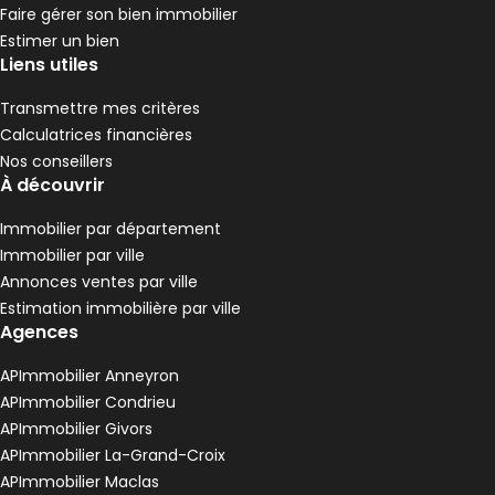
1 chambre
1 Terrasse
B
DPE :
Faire gérer son bien immobilier
,
,
,
Terrain 10 m²
Estimer un bien
,
Liens utiles
Appartement 45 m² 2 pièces Tain-l'Hermit
Aller à l'image
Aller à l'image
Aller à l'image
Aller à l'image
Aller à l'image
1
2
3
4
5
Transmettre mes critères
Calculatrices financières
Nos conseillers
À découvrir
Immobilier par département
Immobilier par ville
Annonces ventes par ville
Estimation immobilière par ville
Agences
APImmobilier Anneyron
156 863 €
APImmobilier Condrieu
Tain-l'Hermitage - 26600
APImmobilier Givors
Appartement • 2 pièces • 45 m²
APImmobilier La-Grand-Croix
1 chambre
1 Terrasse
B
DPE :
APImmobilier Maclas