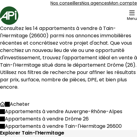
Aller au contenu
Aller au plan du site
Aller à la recherche
Nos conseillers
Nos agences
Mon compte
Accueil
Menu
16 Appartements à vendre à Tain-l'Hermitage (26600)
Consultez les 
14
 appartements à vendre à 
Tain-
Appartement 45 m² 2 pièces Tain-l'Hermit
Aller à l'image
Aller à l'image
Aller à l'image
Aller à l'image
Aller à l'image
1
2
3
4
5
l'Hermitage
 (
26600
) parmi nos annonces immobilières 
récentes et concrétisez votre projet d'achat. Que vous 
cherchiez un nouveau lieu de vie ou une opportunité 
Tain-l'Hermitage
 situé dans le département 
Drôme
 (
26
). 
Utilisez nos filtres de recherche pour affiner les résultats 
par prix, surface, nombre de pièces, DPE, et bien plus 
encore.
Acheter
Accueil
Appartements à vendre Auvergne-Rhône-Alpes
Appartements à vendre Drôme 26
977 €
Appartements à vendre Tain-l'Hermitage 26600
Tain-l'Hermitage - 26600
Explorer Tain-l'Hermitage