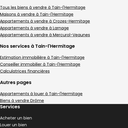
Appartement • 2 pièces • 45 m²
1 chambre
1 Terrasse
B
Tous les biens à vendre à Tain-l'Hermitage
DPE :
,
,
,
Terrain 9 m²
Maisons à vendre à Tain-l'Hermitage
,
Appartements à vendre à Crozes-Hermitage
Appartement 39 m² 2 pièces Tain-l'Hermit
Aller à l'image
Aller à l'image
Aller à l'image
Aller à l'image
Aller à l'image
1
2
3
4
5
Appartements à vendre à Larnage
Appartements à vendre à Mercurol-Veaunes
Nos services à Tain-l'Hermitage
Estimation immobilière à Tain-l'Hermitage
Conseiller immobilier à Tain-l'Hermitage
Calculatrices financières
Autres pages
Appartements à louer à Tain-l'Hermitage
Biens à vendre Drôme
Services
986 €
Tain-l'Hermitage - 26600
Acheter un bien
Appartement • 2 pièces • 39 m²
Louer un bien