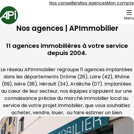
Aller au contenu
Aller au plan du site
Aller à la recherche
Nos conseillers
Nos agences
Mon compte
Accueil
Menu
Nos agences |
APImmobilier
11
agences immobilières à votre service
depuis
2004
.
Le réseau 
APImmobilier
 regroupe 
11
 agences implantées 
dans les départements 
Drôme (26), Loire (42), Rhône 
(69), Isère (38), Hérault (34), Ardèche (07)
. Implantées 
au cœur de leur secteur, nos équipes s’appuient sur une 
connaissance précise du marché immobilier local au 
service de votre projet immobilier, que vous souhaitiez 
acheter, vendre,
 louer
, 
 ou faire estimer un bien
.