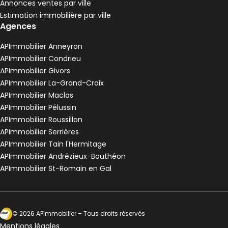
Annonces ventes par ville
Estimation immobilière par ville
Agences
APImmobilier Anneyron
APImmobilier Condrieu
APImmobilier Givors
APImmobilier La-Grand-Croix
APImmobilier Maclas
APImmobilier Pélussin
APImmobilier Roussillon
APImmobilier Serrières
APImmobilier Tain l'Hermitage
APImmobilier Andrézieux-Bouthéon
APImmobilier St-Romain en Gal
Ecosytème Ideeri
©
2026
APImmobilier
– Tous droits réservés
Mentions légales