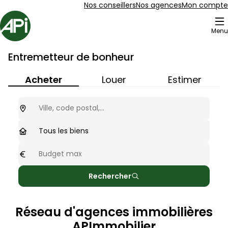
Aller au contenu
Aller au plan du site
Aller à la recherche
Nos conseillers
Nos agences
Mon compte
Accueil
Menu
Entremetteur de bonheur
Acheter
Louer
Estimer
Ou cherchez-vous ?
optionnel
Type de biens
Tous les biens
Budget max
optionnel
Rechercher
Réseau d'agences immobilières
APImmobilier