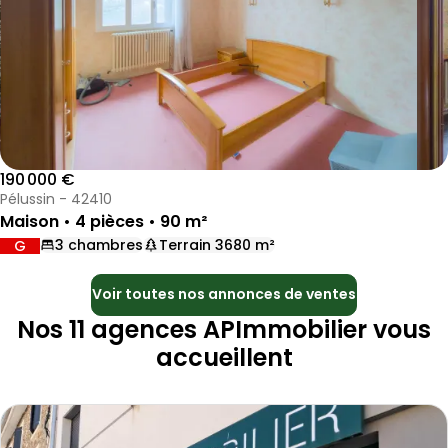
190 000 €
Pélussin - 42410
Maison • 4 pièces • 90 m²
3 chambres
Terrain 3680 m²
G
DPE :
,
,
,
Voir toutes nos annonces de ventes
Nos 11 agences APImmobilier vous
accueillent