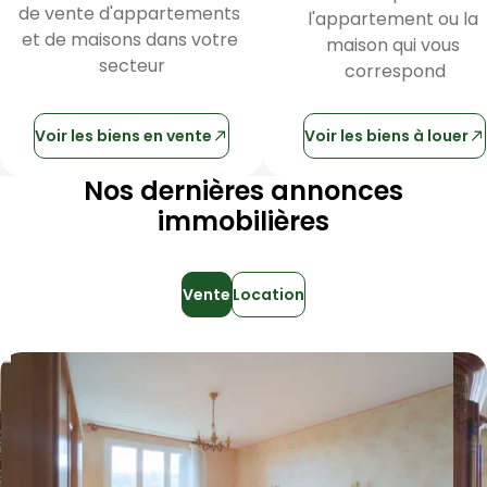
de vente d'appartements 
l'appartement ou la 
et de maisons dans votre 
maison qui vous 
secteur
correspond
Voir les biens en vente
Voir les biens à louer
Nos dernières annonces
immobilières
Vente
Location
Maison 90 m² 4 pièces Pélussin
Aller à l'image
Aller à l'image
Aller à l'image
Aller à l'image
Aller à l'image
1
2
3
4
5