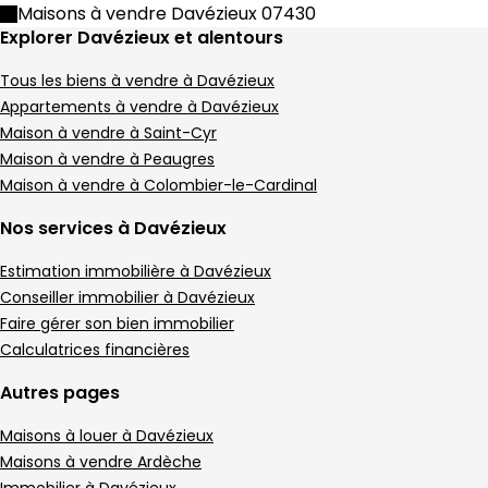
Maison • 5 pièces • 135 m²
Maisons à vendre Davézieux 07430
4 chambres
A
DPE :
Explorer Davézieux et alentours
,
,
Terrain 1156 m²
,
1 Terrasse
Tous les biens à vendre à Davézieux
,
Appartements à vendre à Davézieux
Maison à vendre à Saint-Cyr
Maison à vendre à Peaugres
Maison à vendre à Colombier-le-Cardinal
Nos services à Davézieux
Estimation immobilière à Davézieux
Conseiller immobilier à Davézieux
Faire gérer son bien immobilier
Calculatrices financières
Autres pages
Maisons à louer à Davézieux
Maisons à vendre Ardèche