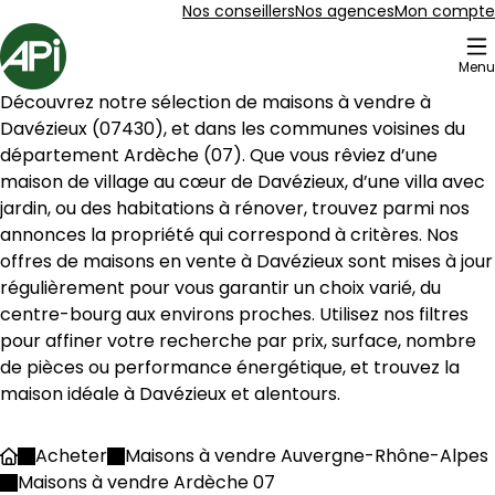
Aller au contenu
Aller au plan du site
Aller à la recherche
Nos conseillers
Nos agences
Mon compte
Accueil
Menu
1 Maisons à vendre à Davézieux (07430)
Découvrez notre sélection de maisons à vendre à 
Maison 135 m² 5 pièces Saint-Clair
Aller à l'image
Aller à l'image
Aller à l'image
Aller à l'image
Aller à l'image
1
2
3
4
5
Davézieux
 (
07430
), et dans les communes voisines du 
département 
Ardèche
 (
07
). Que vous rêviez d’une 
maison de village au cœur de 
Davézieux
, d’une villa avec 
jardin, ou des habitations à rénover, trouvez parmi nos 
annonces la propriété qui correspond à critères. Nos 
offres de maisons en vente à 
Davézieux
 sont mises à jour 
régulièrement pour vous garantir un choix varié, du 
centre-bourg aux environs proches. Utilisez nos filtres 
pour affiner votre recherche par prix, surface, nombre 
de pièces ou performance énergétique, et trouvez la 
maison idéale à 
Davézieux
 et alentours.
295 000 €
Acheter
Maisons à vendre Auvergne-Rhône-Alpes
Accueil
Saint-Clair - 07430
Maisons à vendre Ardèche 07