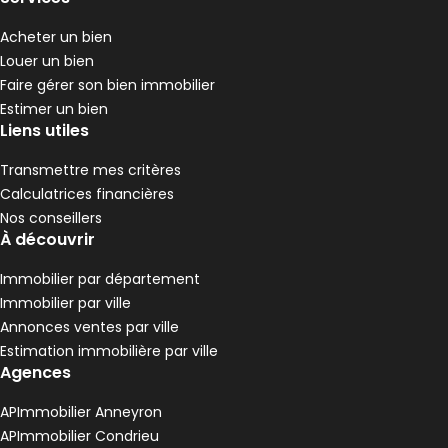
4 chambres
C
DPE :
,
,
Terrain 1368 m²
Acheter un bien
,
Louer un bien
Maison 145 m² 5 pièces Loire-sur-Rhône
Aller à l'image
Aller à l'image
Aller à l'image
Aller à l'image
Aller à l'image
1
2
3
4
5
Faire gérer son bien immobilier
Estimer un bien
Liens utiles
Transmettre mes critères
Calculatrices financières
Nos conseillers
À découvrir
Immobilier par département
Immobilier par ville
Annonces ventes par ville
Estimation immobilière par ville
415 000 €
Agences
Loire-sur-Rhône - 69700
Maison • 5 pièces • 145 m²
APImmobilier Anneyron
3 chambres
E
DPE :
APImmobilier Condrieu