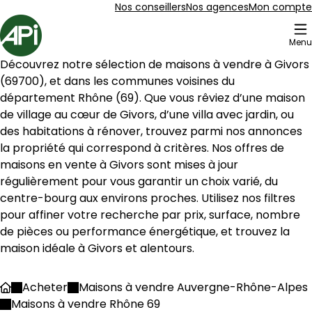
Aller au contenu
Aller au plan du site
Aller à la recherche
Nos conseillers
Nos agences
Mon compte
Accueil
Menu
6 Maisons à vendre à Givors (69700)
Découvrez notre sélection de maisons à vendre à 
Givors
Maison 57 m² 3 pièces Givors
Aller à l'image
Aller à l'image
Aller à l'image
Aller à l'image
Aller à l'image
1
2
3
4
5
(
69700
), et dans les communes voisines du 
département 
Rhône
 (
69
). Que vous rêviez d’une maison 
de village au cœur de 
Givors
, d’une villa avec jardin, ou 
des habitations à rénover, trouvez parmi nos annonces 
la propriété qui correspond à critères. Nos offres de 
maisons en vente à 
Givors
 sont mises à jour 
régulièrement pour vous garantir un choix varié, du 
centre-bourg aux environs proches. Utilisez nos filtres 
pour affiner votre recherche par prix, surface, nombre 
de pièces ou performance énergétique, et trouvez la 
maison idéale à 
Givors
 et alentours.
125 000 €
Acheter
Maisons à vendre Auvergne-Rhône-Alpes
Accueil
Givors - 69700
Maisons à vendre Rhône 69