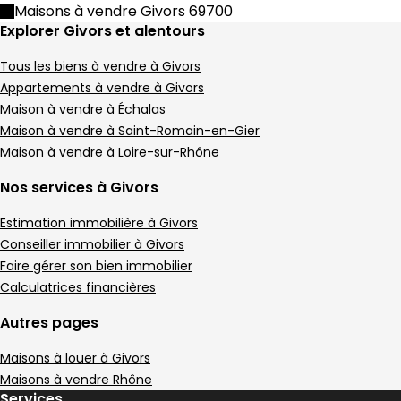
Maison • 3 pièces • 57 m²
Maisons à vendre Givors 69700
1 chambre
E
DPE :
Explorer Givors et alentours
,
,
Terrain 32 m²
,
Tous les biens à vendre à Givors
Maison 149 m² 5 pièces Givors
Aller à l'image
Aller à l'image
Aller à l'image
Aller à l'image
Aller à l'image
1
2
3
4
5
Appartements à vendre à Givors
Maison à vendre à Échalas
Maison à vendre à Saint-Romain-en-Gier
Maison à vendre à Loire-sur-Rhône
Nos services à Givors
Estimation immobilière à Givors
Conseiller immobilier à Givors
Faire gérer son bien immobilier
Calculatrices financières
Autres pages
325 000 €
Maisons à louer à Givors
Givors - 69700
Maison • 5 pièces • 149 m²
Maisons à vendre Rhône
Services