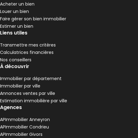
2 chambres
G
DPE :
Acheter un bien
,
,
Terrain 161 m²
Louer un bien
,
Faire gérer son bien immobilier
Maison 80 m² 3 pièces Saint-Marcellin-en-F
Aller à l'image
Aller à l'image
Aller à l'image
Aller à l'image
Aller à l'image
1
2
3
4
5
Estimer un bien
Liens utiles
Transmettre mes critères
Calculatrices financières
Nos conseillers
À découvrir
Immobilier par département
Immobilier par ville
Annonces ventes par ville
Estimation immobilière par ville
Agences
215 000 €
Saint-Marcellin-en-Forez - 42680
APImmobilier Anneyron
Maison • 3 pièces • 80 m²
APImmobilier Condrieu
2 chambres
D
DPE :
APImmobilier Givors