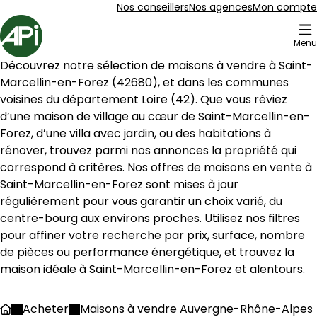
Aller au contenu
Aller au plan du site
Aller à la recherche
Nos conseillers
Nos agences
Mon compte
Accueil
Menu
3 Maisons à vendre à Saint-Marcellin-en-Forez (42680)
Découvrez notre sélection de maisons à vendre à 
Saint-
Maison 113 m² 5 pièces Saint-Marcellin-en-
Aller à l'image
Aller à l'image
Aller à l'image
Aller à l'image
Aller à l'image
1
2
3
4
5
Marcellin-en-Forez
 (
42680
), et dans les communes 
voisines du département 
Loire
 (
42
). Que vous rêviez 
d’une maison de village au cœur de 
Saint-Marcellin-en-
Forez
, d’une villa avec jardin, ou des habitations à 
rénover, trouvez parmi nos annonces la propriété qui 
correspond à critères. Nos offres de maisons en vente à 
Saint-Marcellin-en-Forez
 sont mises à jour 
régulièrement pour vous garantir un choix varié, du 
centre-bourg aux environs proches. Utilisez nos filtres 
pour affiner votre recherche par prix, surface, nombre 
de pièces ou performance énergétique, et trouvez la 
maison idéale à 
Saint-Marcellin-en-Forez
 et alentours.
179 000 €
Saint-Marcellin-en-Forez - 42680
Acheter
Maisons à vendre Auvergne-Rhône-Alpes
Accueil