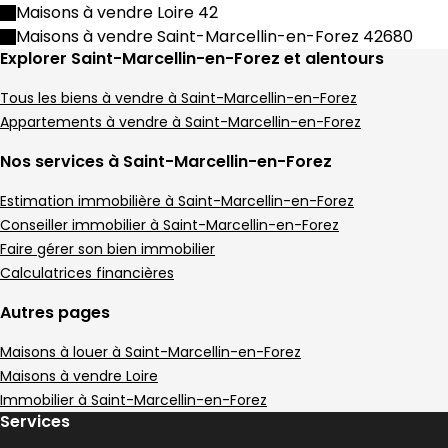
Maison • 5 pièces • 113 m²
Maisons à vendre Loire 42
3 chambres
B
DPE :
Maisons à vendre Saint-Marcellin-en-Forez 42680
,
,
Terrain 190 m²
1 Terrasse
Explorer Saint-Marcellin-en-Forez et alentours
,
,
Maison 82 m² 3 pièces Saint-Marcellin-en-F
Aller à l'image
Aller à l'image
Aller à l'image
Aller à l'image
Aller à l'image
1
2
3
4
5
Tous les biens à vendre à Saint-Marcellin-en-Forez
Appartements à vendre à Saint-Marcellin-en-Forez
Nos services à Saint-Marcellin-en-Forez
Estimation immobilière à Saint-Marcellin-en-Forez
Conseiller immobilier à Saint-Marcellin-en-Forez
Faire gérer son bien immobilier
Calculatrices financières
Autres pages
Maisons à louer à Saint-Marcellin-en-Forez
Maisons à vendre Loire
199 000 €
Immobilier à Saint-Marcellin-en-Forez
Saint-Marcellin-en-Forez - 42680
Services
Maison • 3 pièces • 82 m²