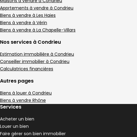
Maison de village • 3 pièces • 59 m²
Maisons à vendre à Condrieu
2 chambres
D
Apprtements à vendre à Condrieu
DPE :
,
,
Biens à vendre à Les Haies
Maison de village 105 m² 4 pièces Condrieu
Aller à l'image
Aller à l'image
Aller à l'image
Aller à l'image
Aller à l'image
1
2
3
4
5
Biens à vendre à Vérin
Biens à vendre à La Chapelle-Villars
Nos services à Condrieu
Estimation immobilière à Condrieu
Conseiller immobilier à Condrieu
Calculatrices financières
Autres pages
Biens à louer à Condrieu
Biens à vendre Rhône
Services
290 000 €
Condrieu - 69420
Acheter un bien
Maison de village • 4 pièces • 105 m²
Louer un bien
3 chambres
Terrain 16 m²
D
DPE :
Faire gérer son bien immobilier