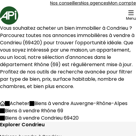
Aller au contenu
Aller au plan du site
Aller à la recherche
Nos conseillers
Nos agences
Mon compte
Accueil
Menu
29 Biens en vente à Condrieu (69420)
Vous souhaitez acheter un bien immobilier à 
Condrieu
 ? 
Maison de village 59 m² 3 pièces Condrieu
Aller à l'image
Aller à l'image
Aller à l'image
Aller à l'image
Aller à l'image
1
2
3
4
5
Parcourez toutes nos annonces immobilières à vendre à 
Condrieu
 (
69420
) pour trouver l'opportunité idéale. Que 
vous soyez intéressé par une maison, un appartement, 
ou un local, notre sélection d'annonces dans le 
département 
Rhône
 (
69
) est régulièrement mise à jour. 
Profitez de nos outils de recherche avancée pour filtrer 
par type de bien, prix, surface habitable, nombre de 
chambres, et bien plus encore.
Acheter
Biens à vendre Auvergne-Rhône-Alpes
Accueil
Biens à vendre Rhône 69
Biens à vendre Condrieu 69420
158 500 €
Explorer Condrieu
Condrieu - 69420