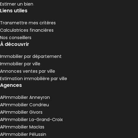
,
,
,
1 Terrasse
Estimer un bien
,
Liens utiles
Maison de village 204 m² 6 pièces Condrieu
Aller à l'image
Aller à l'image
Aller à l'image
Aller à l'image
Aller à l'image
1
2
3
4
5
Transmettre mes critères
Calculatrices financières
Nos conseillers
À découvrir
Immobilier par département
Immobilier par ville
Annonces ventes par ville
Estimation immobilière par ville
Agences
APImmobilier Anneyron
330 000 €
APImmobilier Condrieu
Condrieu - 69420
APImmobilier Givors
Maison de village • 6 pièces • 204 m²
APImmobilier La-Grand-Croix
4 chambres
Terrain 44 m²
E
DPE :
APImmobilier Maclas
,
,
,
1 Terrasse
APImmobilier Pélussin