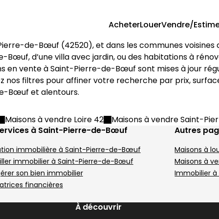
Acheter
Louer
Vendre/Estime
Pierre-de-Bœuf
 (
42520
), et dans les communes voisines
èces Chavanay
6 m² 5 pièces Maclas
Maison 80 m² Saint
M
Aller à l'image
Aller à l'image
Aller à l'image
Aller à l'image
1
2
3
4
A
A
A
A
de-Bœuf
, d’une villa avec jardin, ou des habitations à rén
ns en vente à 
Saint-Pierre-de-Bœuf
 sont mises à jour rég
ez nos filtres pour affiner votre recherche par prix, sur
de-Bœuf
 et alentours.
Image suivant
I
Maisons à vendre Loire 42
Maisons à vendre Saint-Pi
ervices à Saint-Pierre-de-Bœuf
Autres pa
tion immobilière à Saint-Pierre-de-Bœuf
Maisons à lo
95 000 €
2
Saint-Pierre-de-Bœuf - 42520
Ma
ller immobilier à Saint-Pierre-de-Bœuf
Maisons à ve
 116 m²
Maison • 80 m²
M
gérer son bien immobilier
Immobilier à
Terrain 286 m²
Terrain 440 m²
atrices financières
,
,
age-de-Roussillon
 m² 6 pièces Roussillon
Maison de village 5
M
109 000 €
1
Image suivant
I
Aller à l'image
Aller à l'image
Aller à l'image
Aller à l'image
Aller à l'image
1
2
3
4
5
A
A
A
A
À découvrir
Le Péage-de-Roussillon - 38550
S