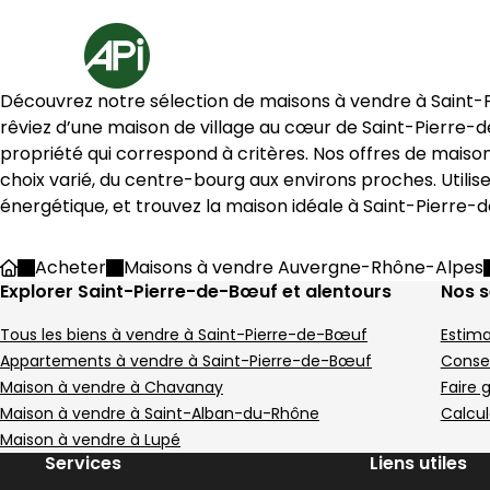
Aller au contenu
Aller au plan du site
Aller à la recherche
Accueil
11 Maisons à vendre à Saint-Pierre-de-Bœuf (42520)
Découvrez notre sélection de maisons à vendre à 
Saint-
Maison de village 87 m² 4 pi
Maison 11
Aller à l'image
Aller à l'image
Aller à l'image
Aller à l'image
Aller à l'image
1
2
3
4
5
Aller à l'image
Aller à l'image
Aller à l'image
Aller à l'image
Aller à l'image
1
2
3
4
5
rêviez d’une maison de village au cœur de 
Saint-Pierre-
propriété qui correspond à critères. Nos offres de maiso
choix varié, du centre-bourg aux environs proches. Utilis
énergétique, et trouvez la maison idéale à 
Saint-Pierre-
Image suivant
Image suivant
Acheter
Maisons à vendre Auvergne-Rhône-Alpes
Accueil
Explorer Saint-Pierre-de-Bœuf et alentours
Nos s
Tous les biens à vendre à Saint-Pierre-de-Bœuf
Estima
817 €
280 000 €
Chavanay - 42410
Maclas - 42520
Appartements à vendre à Saint-Pierre-de-Bœuf
Consei
Maison de village • 4 pièces • 87 m²
Maison • 5 pièces •
Maison à vendre à Chavanay
Faire 
3 chambres
4 chambres
D
D
Maison à vendre à Saint-Alban-du-Rhône
Calcul
DPE :
DPE :
,
,
,
,
,
Maison à vendre à Lupé
Maison 130 m² 5 pièces Le Pé
Maison 131
216 000 €
185 000 €
Image suivant
Image suivant
Aller à l'image
Aller à l'image
Aller à l'image
Aller à l'image
Aller à l'image
1
2
3
4
5
Aller à l'image
Aller à l'image
Aller à l'image
Aller à l'image
Aller à l'image
1
2
3
4
5
Services
Liens utiles
Le Péage-de-Roussillon - 38550
Roussillon - 38150