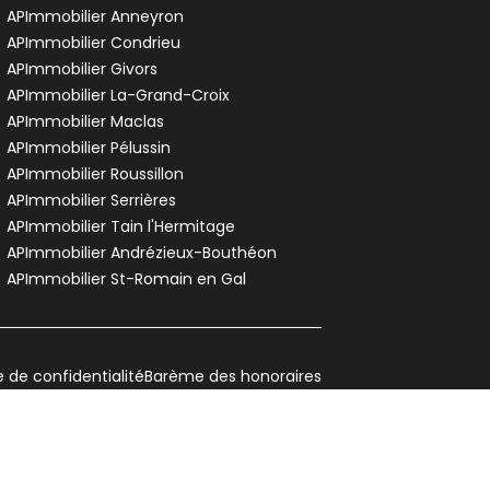
aison de village • 7 pièces • 198 m²
APImmobilier Anneyron
4 chambres
Terrain 102 m²
F
APImmobilier Condrieu
DPE :
,
,
APImmobilier Givors
es Limony
APImmobilier La-Grand-Croix
APImmobilier Maclas
APImmobilier Pélussin
APImmobilier Roussillon
APImmobilier Serrières
APImmobilier Tain l'Hermitage
APImmobilier Andrézieux-Bouthéon
APImmobilier St-Romain en Gal
e de confidentialité
Barème des honoraires