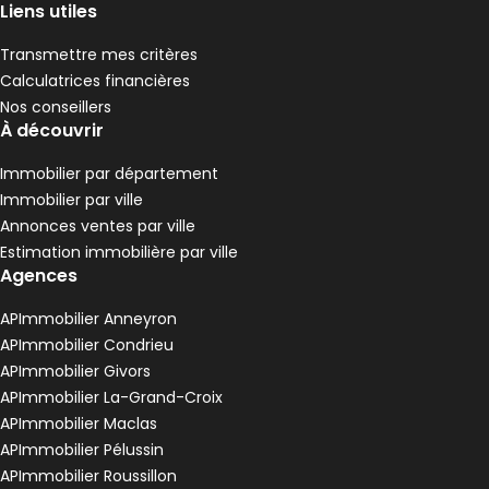
2 chambres
D
DPE :
Liens utiles
,
,
Maison de village 204 m² 6 pièces Condrieu
Aller à l'image
Aller à l'image
Aller à l'image
Aller à l'image
Aller à l'image
1
2
3
4
5
Transmettre mes critères
Calculatrices financières
Nos conseillers
À découvrir
Immobilier par département
Immobilier par ville
Annonces ventes par ville
Estimation immobilière par ville
Agences
APImmobilier Anneyron
APImmobilier Condrieu
330 000 €
APImmobilier Givors
Condrieu - 69420
APImmobilier La-Grand-Croix
Maison de village • 6 pièces • 204 m²
APImmobilier Maclas
4 chambres
Terrain 44 m²
E
DPE :
APImmobilier Pélussin
,
,
,
1 Terrasse
APImmobilier Roussillon