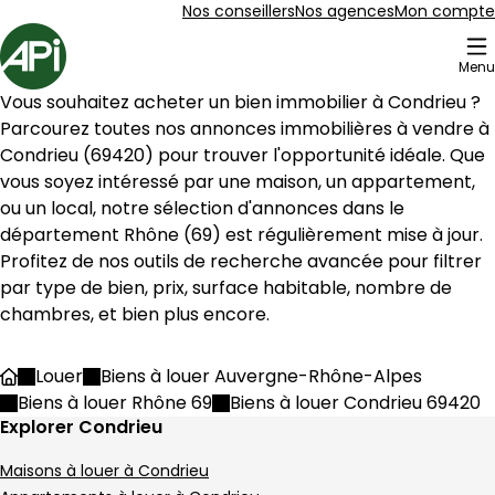
Aller au contenu
Aller au plan du site
Aller à la recherche
Nos conseillers
Nos agences
Mon compte
Accueil
Menu
29 Biens en vente Condrieu (69420)
Vous souhaitez acheter un bien immobilier à 
Condrieu
 ? 
Maison de village 105 m² 4 pièces Condrieu
Aller à l'image
Aller à l'image
Aller à l'image
Aller à l'image
Aller à l'image
1
2
3
4
5
Parcourez toutes nos annonces immobilières à vendre à 
Condrieu
 (
69420
) pour trouver l'opportunité idéale. Que 
vous soyez intéressé par une maison, un appartement, 
ou un local, notre sélection d'annonces dans le 
département 
Rhône
 (
69
) est régulièrement mise à jour. 
Profitez de nos outils de recherche avancée pour filtrer 
par type de bien, prix, surface habitable, nombre de 
chambres, et bien plus encore.
Louer
Biens à louer Auvergne-Rhône-Alpes
Accueil
Biens à louer Rhône 69
Biens à louer Condrieu 69420
Explorer Condrieu
290 000 €
Maisons à louer à Condrieu
Condrieu - 69420