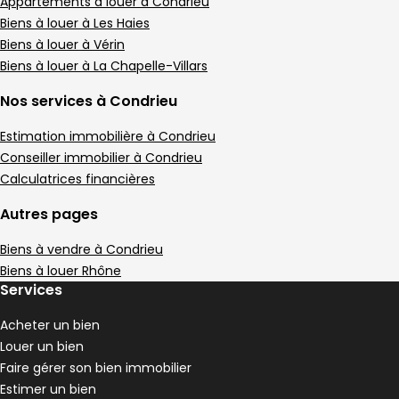
Maison de village • 4 pièces • 105 m²
Appartements à louer à Condrieu
3 chambres
Terrain 16 m²
D
Biens à louer à Les Haies
DPE :
,
,
,
1 Terrasse
Biens à louer à Vérin
,
Biens à louer à La Chapelle-Villars
Maison de village 59 m² 3 pièces Condrieu
Aller à l'image
Aller à l'image
Aller à l'image
Aller à l'image
Aller à l'image
1
2
3
4
5
Nos services à Condrieu
Estimation immobilière à Condrieu
Conseiller immobilier à Condrieu
Calculatrices financières
Autres pages
Biens à vendre à Condrieu
Biens à louer Rhône
Services
Acheter un bien
158 500 €
Louer un bien
Condrieu - 69420
Faire gérer son bien immobilier
Maison de village • 3 pièces • 59 m²
Estimer un bien