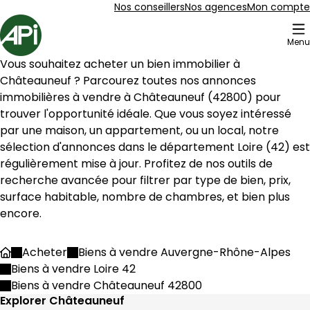
Aller au contenu
Aller au plan du site
Aller à la recherche
Nos conseillers
Nos agences
Mon compte
Accueil
Menu
11 Biens en vente à Châteauneuf (42800)
Vous souhaitez acheter un bien immobilier à 
Terrain • 1520 m² Châteauneuf
Aller à l'image
Aller à l'image
Aller à l'image
Aller à l'image
1
2
3
4
Châteauneuf
 ? Parcourez toutes nos annonces 
immobilières à vendre à 
Châteauneuf
 (
42800
) pour 
trouver l'opportunité idéale. Que vous soyez intéressé 
par une maison, un appartement, ou un local, notre 
sélection d'annonces dans le département 
Loire
 (
42
) est 
régulièrement mise à jour. Profitez de nos outils de 
recherche avancée pour filtrer par type de bien, prix, 
surface habitable, nombre de chambres, et bien plus 
encore.
Acheter
Biens à vendre Auvergne-Rhône-Alpes
Accueil
Biens à vendre Loire 42
165 000 €
Biens à vendre Châteauneuf 42800
Châteauneuf - 42800
Explorer Châteauneuf