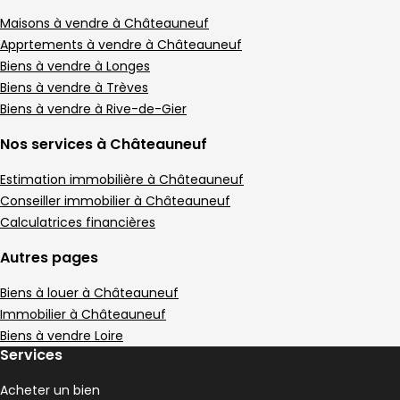
Terrain • 1520 m²
Terrain 1520 m²
Maisons à vendre à Châteauneuf
,
Apprtements à vendre à Châteauneuf
Maison 222 m² 7 pièces Sainte-Croix-en-Ja
Aller à l'image
Aller à l'image
Aller à l'image
Aller à l'image
Aller à l'image
1
2
3
4
5
Biens à vendre à Longes
Biens à vendre à Trèves
Biens à vendre à Rive-de-Gier
Nos services à Châteauneuf
Estimation immobilière à Châteauneuf
Conseiller immobilier à Châteauneuf
Calculatrices financières
Autres pages
Biens à louer à Châteauneuf
Immobilier à Châteauneuf
479 000 €
Biens à vendre Loire
Sainte-Croix-en-Jarez - 42800
Services
Maison • 7 pièces • 222 m²
4 chambres
D
DPE :
Acheter un bien