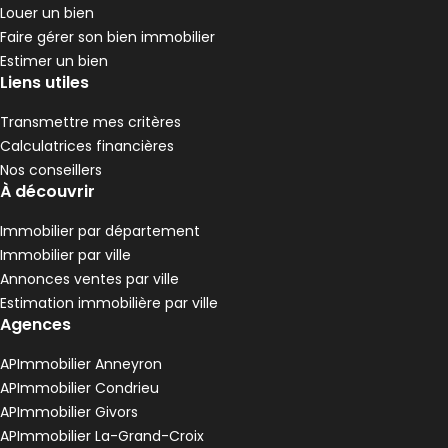
,
,
Terrain 1423 m²
3 Terrasses
Louer un bien
,
,
Faire gérer son bien immobilier
Appartement 93 m² 4 pièces Rive-de-Gier
Aller à l'image
Aller à l'image
Aller à l'image
Aller à l'image
Aller à l'image
1
2
3
4
5
Estimer un bien
Liens utiles
Transmettre mes critères
Calculatrices financières
Nos conseillers
À découvrir
Immobilier par département
Immobilier par ville
Annonces ventes par ville
Estimation immobilière par ville
Agences
88 000 €
Rive-de-Gier - 42800
APImmobilier Anneyron
Appartement • 4 pièces • 93 m²
APImmobilier Condrieu
3 chambres
Terrain 4 m²
D
DPE :
APImmobilier Givors
,
,
,
APImmobilier La-Grand-Croix
Terrain • 580 m² Rive-de-Gier
Aller à l'image
Aller à l'image
Aller à l'image
Aller à l'image
1
2
3
4