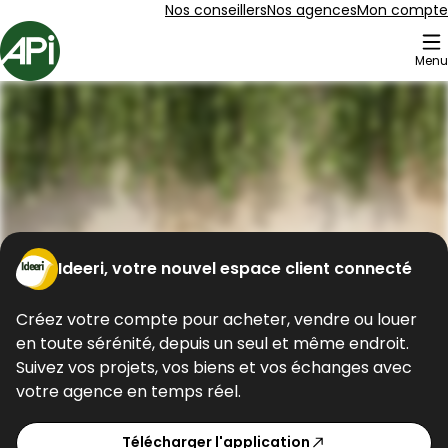
Aller au contenu
Aller au plan du site
Aller à la recherche
Nos conseillers
Nos agences
Mon compte
Accueil
Menu
Mon compte
Ideeri, votre nouvel espace client connecté
Créez votre compte pour acheter, vendre ou louer
en toute sérénité, depuis un seul et même endroit.
Suivez vos projets, vos biens et vos échanges avec
votre agence en temps réel.
Télécharger l'application