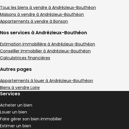
Appartement • 4 pièces • 81 m²
3 chambres
1 Terrasse
C
Tous les biens à vendre à Andrézieux-Bouthéon
DPE :
,
,
,
Maisons à vendre à Andrézieux-Bouthéon
Appartement 65 m² 3 pièces Andrézieux-B
Aller à l'image
Aller à l'image
Aller à l'image
Aller à l'image
Aller à l'image
1
2
3
4
5
Appartements à vendre à Bonson
Nos services à Andrézieux-Bouthéon
Estimation immobilière à Andrézieux-Bouthéon
Conseiller immobilier à Andrézieux-Bouthéon
Calculatrices financières
Autres pages
Appartements à louer à Andrézieux-Bouthéon
Biens à vendre Loire
Services
149 500 €
Acheter un bien
Andrézieux-Bouthéon - 42160
Louer un bien
Appartement • 3 pièces • 65 m²
Faire gérer son bien immobilier
2 chambres
D
DPE :
Estimer un bien