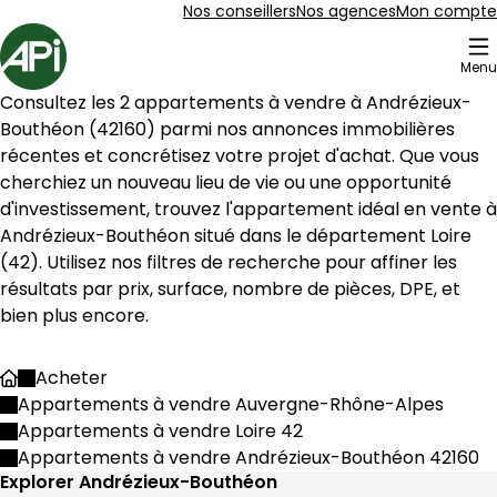
Aller au contenu
Aller au plan du site
Aller à la recherche
Nos conseillers
Nos agences
Mon compte
Accueil
Menu
2 Appartements à vendre à Andrézieux-Bouthéon (4216
Consultez les 
2
 appartements à vendre à 
Andrézieux-
Appartement 81 m² 4 pièces Saint-Just-S
Aller à l'image
Aller à l'image
Aller à l'image
Aller à l'image
Aller à l'image
1
2
3
4
5
Bouthéon
 (
42160
) parmi nos annonces immobilières 
récentes et concrétisez votre projet d'achat. Que vous 
cherchiez un nouveau lieu de vie ou une opportunité 
Andrézieux-Bouthéon
 situé dans le département 
Loire
(
42
). Utilisez nos filtres de recherche pour affiner les 
résultats par prix, surface, nombre de pièces, DPE, et 
bien plus encore.
Acheter
Accueil
Appartements à vendre Auvergne-Rhône-Alpes
Appartements à vendre Loire 42
209 000 €
Appartements à vendre Andrézieux-Bouthéon 42160
Saint-Just-Saint-Rambert - 42170
Explorer Andrézieux-Bouthéon