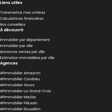
,
,
Liens utiles
Transmettre mes critères
Calculatrices financières
Nos conseillers
À découvrir
Immobilier par département
Immobilier par ville
Annonces ventes par ville
Estimation immobilière par ville
Agences
APImmobilier Anneyron
APImmobilier Condrieu
APImmobilier Givors
APImmobilier La-Grand-Croix
APImmobilier Maclas
APImmobilier Pélussin
APImmobilier Roussillon