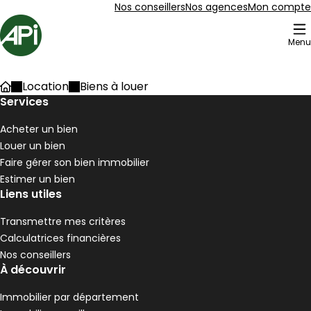
Aller au contenu
Aller au plan du site
Aller à la recherche
Nos conseillers
Nos agences
Mon compte
Accueil
Menu
203 Biens à louer
Location
Biens à louer
Accueil
Maison 90 m² 4 pièces Pélussin
Services
Aller à l'image
Aller à l'image
Aller à l'image
Aller à l'image
Aller à l'image
1
2
3
4
5
Acheter un bien
Louer un bien
Faire gérer son bien immobilier
Estimer un bien
Liens utiles
Transmettre mes critères
Calculatrices financières
Nos conseillers
À découvrir
Immobilier par département
190 000 €