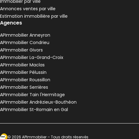
Immobilier par ville
Pélussin - 42410
Annonces ventes par ville
Maison • 4 pièces • 90 m²
Estimation immobilière par ville
3 chambres
Terrain 3680 m²
G
DPE :
Agences
,
,
,
Maison de village 80 m² 3 pièces Anneyron
Aller à l'image
Aller à l'image
Aller à l'image
Aller à l'image
Aller à l'image
1
2
3
4
5
APImmobilier Anneyron
APImmobilier Condrieu
APImmobilier Givors
APImmobilier La-Grand-Croix
APImmobilier Maclas
APImmobilier Pélussin
APImmobilier Roussillon
APImmobilier Serrières
APImmobilier Tain l'Hermitage
APImmobilier Andrézieux-Bouthéon
APImmobilier St-Romain en Gal
120 000 €
Anneyron - 26140
Maison de village • 3 pièces • 80 m²
Ecosytème Ideeri
©
2026
APImmobilier
– Tous droits réservés