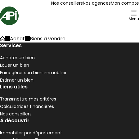
Aller au contenu
Aller au plan du site
Aller à la recherche
Nos conseillers
Nos agences
Mon compte
Accueil
Menu
204 Biens à vendre
Achat
Biens à vendre
Accueil
Maison 90 m² 4 pièces Pélussin
Services
Aller à l'image
Aller à l'image
Aller à l'image
Aller à l'image
Aller à l'image
1
2
3
4
5
Acheter un bien
Louer un bien
Faire gérer son bien immobilier
Estimer un bien
Liens utiles
Transmettre mes critères
Calculatrices financières
Nos conseillers
À découvrir
Immobilier par département
190 000 €