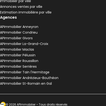
Immobilier par ville
Pélussin - 42410
Annonces ventes par ville
Maison • 4 pièces • 90 m²
Estimation immobilière par ville
3 chambres
Terrain 3680 m²
G
DPE :
Agences
,
,
,
Maison de village 80 m² 3 pièces Anneyron
Aller à l'image
Aller à l'image
Aller à l'image
Aller à l'image
Aller à l'image
1
2
3
4
5
APImmobilier Anneyron
APImmobilier Condrieu
APImmobilier Givors
APImmobilier La-Grand-Croix
APImmobilier Maclas
APImmobilier Pélussin
APImmobilier Roussillon
APImmobilier Serrières
APImmobilier Tain l'Hermitage
APImmobilier Andrézieux-Bouthéon
APImmobilier St-Romain en Gal
120 000 €
Anneyron - 26140
Maison de village • 3 pièces • 80 m²
Ecosytème Ideeri
©
2026
APImmobilier
– Tous droits réservés