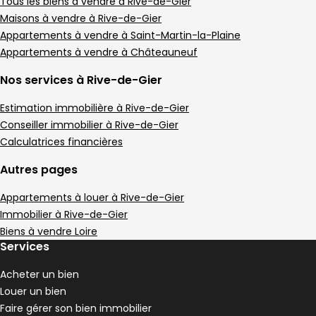
Appartement • 4 pièces • 93 m²
Tous les biens à vendre à Rive-de-Gier
3 chambres
Terrain 4 m²
D
Maisons à vendre à Rive-de-Gier
DPE :
,
,
,
Appartements à vendre à Saint-Martin-la-Plaine
Appartement 95 m² 5 pièces Rive-de-Gier
Aller à l'image
Aller à l'image
Aller à l'image
Aller à l'image
Aller à l'image
1
2
3
4
5
Appartements à vendre à Châteauneuf
Nos services à Rive-de-Gier
Estimation immobilière à Rive-de-Gier
Conseiller immobilier à Rive-de-Gier
Calculatrices financières
Autres pages
Appartements à louer à Rive-de-Gier
Immobilier à Rive-de-Gier
Biens à vendre Loire
Services
89 000 €
Rive-de-Gier - 42800
Acheter un bien
Appartement • 5 pièces • 95 m²
Louer un bien
3 chambres
Terrain 4 m²
D
DPE :
Faire gérer son bien immobilier