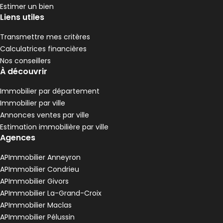
,
,
,
Estimer un bien
Appartement 77 m² 4 pièces Rive-de-Gier
Aller à l'image
Aller à l'image
Aller à l'image
Aller à l'image
Aller à l'image
1
2
3
4
5
Liens utiles
Transmettre mes critères
Calculatrices financières
Nos conseillers
À découvrir
Immobilier par département
Immobilier par ville
Annonces ventes par ville
Estimation immobilière par ville
Agences
80 000 €
APImmobilier Anneyron
Rive-de-Gier - 42800
APImmobilier Condrieu
Appartement • 4 pièces • 77 m²
APImmobilier Givors
3 chambres
D
DPE :
APImmobilier La-Grand-Croix
,
,
APImmobilier Maclas
Appartement 70 m² 2 pièces La Grand-Croi
Aller à l'image
Aller à l'image
Aller à l'image
Aller à l'image
Aller à l'image
1
2
3
4
5
APImmobilier Pélussin