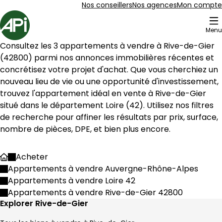
Aller au contenu
Aller au plan du site
Aller à la recherche
Nos conseillers
Nos agences
Mon compte
Accueil
Menu
8 Appartements à vendre à Rive-de-Gier (42800)
Consultez les 
3
 appartements à vendre à 
Rive-de-Gier
Appartement 93 m² 4 pièces Rive-de-Gier
Aller à l'image
Aller à l'image
Aller à l'image
Aller à l'image
Aller à l'image
1
2
3
4
5
(
42800
) parmi nos annonces immobilières récentes et 
concrétisez votre projet d'achat. Que vous cherchiez un 
nouveau lieu de vie ou une opportunité d'investissement, 
trouvez l'appartement idéal en vente à 
Rive-de-Gier
situé dans le département 
Loire
 (
42
). Utilisez nos filtres 
de recherche pour affiner les résultats par prix, surface, 
nombre de pièces, DPE, et bien plus encore.
Acheter
Accueil
Appartements à vendre Auvergne-Rhône-Alpes
Appartements à vendre Loire 42
Appartements à vendre Rive-de-Gier 42800
88 000 €
Explorer Rive-de-Gier
Rive-de-Gier - 42800