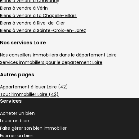
Appartement • 4 pièces • 186 m²
Biens à vendre à Chavanay
3 chambres
2 Terrasses
Biens à vendre à Vérin
,
,
Terrain 39 m²
Biens à vendre à La Chapelle-Villars
,
Biens à vendre à Rive-de-Gier
Appartement 107 m² 5 pièces Saint-Clair-
Aller à l'image
Aller à l'image
Aller à l'image
Aller à l'image
Aller à l'image
1
2
3
4
5
Biens à vendre à Sainte-Croix-en-Jarez
Nos services Loire
Nos conseillers immobiliers dans le département Loire
Services immobiliers pour le departement Loire
Autres pages
Appartement à louer Loire (42)
Tout l’immobilier Loire (42)
Services
Acheter un bien
239 000 €
Louer un bien
Saint-Clair-du-Rhône - 38370
Faire gérer son bien immobilier
Appartement • 5 pièces • 107 m²
Estimer un bien