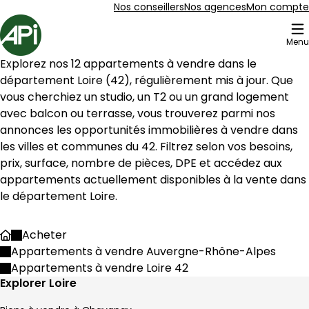
Aller au contenu
Aller au plan du site
Aller à la recherche
Nos conseillers
Nos agences
Mon compte
Accueil
Menu
73 Appartements à vendre Loire 42
Explorez nos 
12
 appartements à vendre dans le 
Appartement 186 m² 4 pièces Condrieu
Aller à l'image
Aller à l'image
Aller à l'image
Aller à l'image
Aller à l'image
1
2
3
4
5
département 
Loire
 (
42
), régulièrement mis à jour. Que 
vous cherchiez un studio, un T2 ou un grand logement 
avec balcon ou terrasse, vous trouverez parmi nos 
annonces les opportunités immobilières à vendre dans 
les villes et communes du 
42
. Filtrez selon vos besoins, 
prix, surface, nombre de pièces, DPE et accédez aux 
appartements actuellement disponibles à la vente dans 
le département 
Loire
.
Acheter
Accueil
Appartements à vendre Auvergne-Rhône-Alpes
Appartements à vendre Loire 42
450 000 €
Explorer Loire
Condrieu - 69420