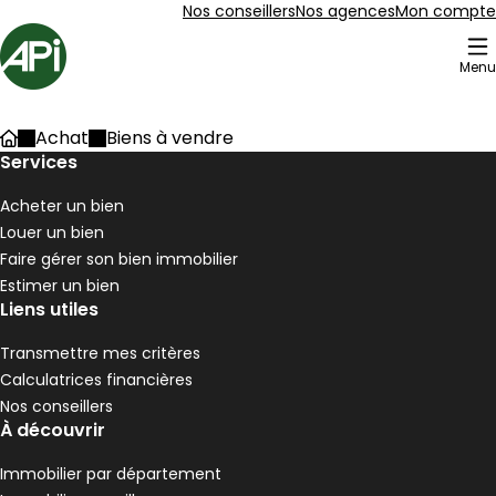
Aller au contenu
Aller au plan du site
Aller à la recherche
Nos conseillers
Nos agences
Mon compte
Accueil
Menu
205 Biens à vendre
Achat
Biens à vendre
Accueil
Maison 90 m² 4 pièces Pélussin
Services
Aller à l'image
Aller à l'image
Aller à l'image
Aller à l'image
Aller à l'image
1
2
3
4
5
Acheter un bien
Louer un bien
Faire gérer son bien immobilier
Estimer un bien
Liens utiles
Transmettre mes critères
Calculatrices financières
Nos conseillers
À découvrir
Immobilier par département
190 000 €