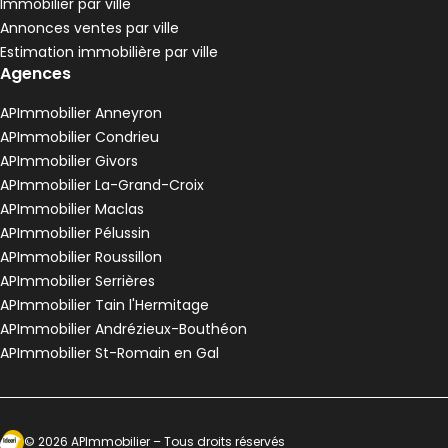
Immobilier par ville
Pélussin - 42410
Annonces ventes par ville
Maison • 4 pièces • 90 m²
Estimation immobilière par ville
3 chambres
Terrain 3680 m²
G
DPE :
Agences
,
,
,
Maison de village 80 m² 3 pièces Anneyron
Aller à l'image
Aller à l'image
Aller à l'image
Aller à l'image
Aller à l'image
1
2
3
4
5
APImmobilier Anneyron
APImmobilier Condrieu
APImmobilier Givors
APImmobilier La-Grand-Croix
APImmobilier Maclas
APImmobilier Pélussin
APImmobilier Roussillon
APImmobilier Serrières
APImmobilier Tain l'Hermitage
APImmobilier Andrézieux-Bouthéon
APImmobilier St-Romain en Gal
120 000 €
Anneyron - 26140
Maison de village • 3 pièces • 80 m²
Ecosytème Ideeri
©
2026
APImmobilier
– Tous droits réservés