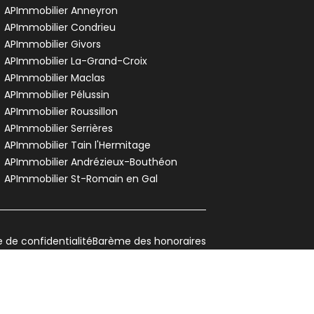
APImmobilier Anneyron
APImmobilier Condrieu
APImmobilier Givors
APImmobilier La-Grand-Croix
APImmobilier Maclas
APImmobilier Pélussin
APImmobilier Roussillon
APImmobilier Serrières
APImmobilier Tain l'Hermitage
APImmobilier Andrézieux-Bouthéon
APImmobilier St-Romain en Gal
e de confidentialité
Barème des honoraires