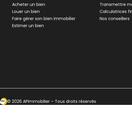
Acheter un bien
Transmettre me
Louer un bien
Calculatrices f
Faire gérer son bien immobilier
Nos conseillers
Estimer un bien
Ecosytème Ideeri
©
2026
APImmobilier
– Tous droits réservés