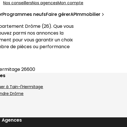
Nos conseillers
Nos agences
Mon compte
r
Programmes neufs
Faire gérer
APImmobilier
épartement 
Drôme
 (
26
). Que vous 
ces Gervans
trouvez parmi nos annonces la 
ement pour vous garantir un choix 
nombre de pièces ou performance 
Hermitage 26600
ges
uer à Tain-l'Hermitage
endre Drôme
Agences