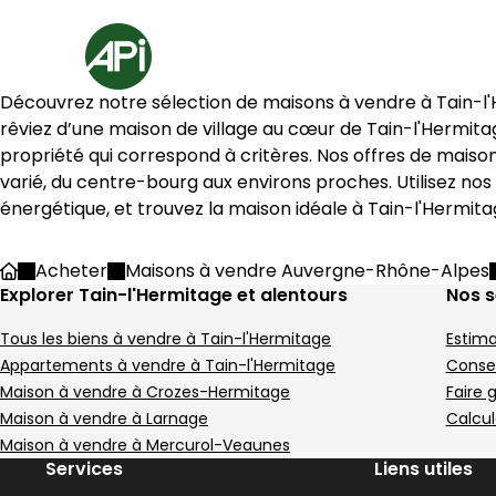
Aller au contenu
Aller au plan du site
Aller à la recherche
Accueil
3 Maisons à vendre à Tain-l'Hermitage (26600)
Découvrez notre sélection de maisons à vendre à 
Tain-l
Maison 129 m² 8 pièces Croz
Maison 97
Aller à l'image
Aller à l'image
Aller à l'image
Aller à l'image
Aller à l'image
1
2
3
4
5
Aller à l'image
Aller à l'image
Aller à l'image
Aller à l'image
Aller à l'image
1
2
3
4
5
rêviez d’une maison de village au cœur de 
Tain-l'Hermita
propriété qui correspond à critères. Nos offres de maiso
varié, du centre-bourg aux environs proches. Utilisez nos
énergétique, et trouvez la maison idéale à 
Tain-l'Hermit
Image suivant
Image suivant
Acheter
Maisons à vendre Auvergne-Rhône-Alpes
Accueil
Explorer Tain-l'Hermitage et alentours
Nos s
Tous les biens à vendre à Tain-l'Hermitage
Estima
419 000 €
334 600 €
Crozes-Hermitage - 26600
Tain-l'Hermitage - 2
Appartements à vendre à Tain-l'Hermitage
Consei
Maison • 8 pièces • 129 m²
Maison • 5 pièces 
Maison à vendre à Crozes-Hermitage
Faire 
5 chambres
Terrain 2132 m²
3 chambres
B
C
Maison à vendre à Larnage
Calcul
DPE :
DPE :
,
,
,
,
,
,
1 piscine
1 Terrasse
Maison à vendre à Mercurol-Veaunes
,
,
Services
Liens utiles