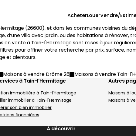
Acheter
Louer
Vendre/Estime
'Hermitage
 (
26600
), et dans les communes voisines du d
es-Hermitage
 m² 5 pièces Tain-l'Hermitage
Maison 183 m² 6 piè
Aller à l'image
Aller à l'image
Aller à l'image
Aller à l'image
Aller à l'image
1
2
3
4
5
ge
, d’une villa avec jardin, ou des habitations à rénover, 
ns en vente à 
Tain-l'Hermitage
 sont mises à jour régulièr
 filtres pour affiner votre recherche par prix, surface, 
age
 et alentours.
Image suivant
Maisons à vendre Drôme 26
Maisons à vendre Tain-l'
ervices à Tain-l'Hermitage
Autres pa
tion immobilière à Tain-l'Hermitage
Maisons à lo
498 000 €
6600
Gervans - 26600
ller immobilier à Tain-l'Hermitage
Maisons à v
• 97 m²
Maison • 6 pièces • 183 m²
gérer son bien immobilier
Terrain 251 m²
5 chambres
Terrain 1252 m²
C
atrices financières
DPE :
,
,
,
À découvrir