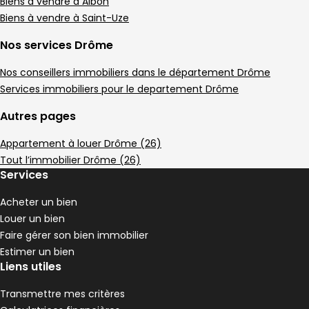
Maison • 4 pièces • 90 m²
Biens à vendre à Albon
3 chambres
Terrain 3680 m²
G
Biens à vendre à Saint-Uze
DPE :
,
,
,
Maison de village 80 m² 3 pièces Anneyron
Nos services Drôme
Aller à l'image
Aller à l'image
Aller à l'image
Aller à l'image
Aller à l'image
1
2
3
4
5
Nos conseillers immobiliers dans le département Drôme
Services immobiliers pour le departement Drôme
Autres pages
Appartement à louer Drôme (26)
Tout l’immobilier Drôme (26)
Services
Acheter un bien
Louer un bien
Faire gérer son bien immobilier
120 000 €
Estimer un bien
Anneyron - 26140
Liens utiles
Maison de village • 3 pièces • 80 m²
2 chambres
D
Transmettre mes critères
DPE :