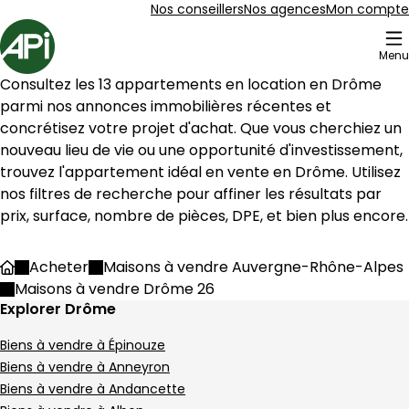
Aller au contenu
Aller au plan du site
Aller à la recherche
Nos conseillers
Nos agences
Mon compte
Accueil
Menu
97 Maisons à vendre Drôme 26
Consultez les 
13
 appartements en location en 
Drôme
Maison 90 m² 4 pièces Pélussin
Aller à l'image
Aller à l'image
Aller à l'image
Aller à l'image
Aller à l'image
1
2
3
4
5
parmi nos annonces immobilières récentes et 
concrétisez votre projet d'achat. Que vous cherchiez un 
nouveau lieu de vie ou une opportunité d'investissement, 
trouvez l'appartement idéal en vente en 
Drôme
. Utilisez 
nos filtres de recherche pour affiner les résultats par 
prix, surface, nombre de pièces, DPE, et bien plus encore.
Acheter
Maisons à vendre Auvergne-Rhône-Alpes
Accueil
Maisons à vendre Drôme 26
Explorer Drôme
Biens à vendre à Épinouze
Biens à vendre à Anneyron
190 000 €
Biens à vendre à Andancette
Pélussin - 42410