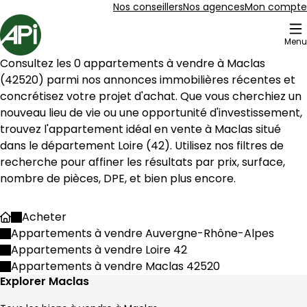
Aller au contenu
Aller au plan du site
Aller à la recherche
Nos conseillers
Nos agences
Mon compte
Accueil
Menu
Consultez les 
0
 appartements à vendre à 
Maclas
(
42520
) parmi nos annonces immobilières récentes et 
concrétisez votre projet d'achat. Que vous cherchiez un 
nouveau lieu de vie ou une opportunité d'investissement, 
trouvez l'appartement idéal en vente à 
Maclas
 situé 
dans le département 
Loire
 (
42
). Utilisez nos filtres de 
recherche pour affiner les résultats par prix, surface, 
nombre de pièces, DPE, et bien plus encore.
Acheter
Accueil
Appartements à vendre Auvergne-Rhône-Alpes
Appartements à vendre Loire 42
Appartements à vendre Maclas 42520
Explorer Maclas