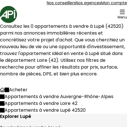
Aller au contenu
Aller au plan du site
Aller à la recherche
Nos conseillers
Nos agences
Mon compte
Accueil
Menu
Consultez les 
0
 appartements à vendre à 
Lupé
 (
42520
) 
parmi nos annonces immobilières récentes et 
concrétisez votre projet d'achat. Que vous cherchiez un 
nouveau lieu de vie ou une opportunité d'investissement, 
trouvez l'appartement idéal en vente à 
Lupé
 situé dans 
le département 
Loire
 (
42
). Utilisez nos filtres de 
recherche pour affiner les résultats par prix, surface, 
nombre de pièces, DPE, et bien plus encore.
Acheter
Accueil
Appartements à vendre Auvergne-Rhône-Alpes
Appartements à vendre Loire 42
Appartements à vendre Lupé 42520
Explorer Lupé