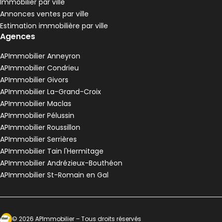
Immobilier par ville
Pélussin - 42410
Annonces ventes par ville
Maison • 4 pièces • 90 m²
Estimation immobilière par ville
3 chambres
Terrain 3680 m²
G
DPE :
Agences
,
,
,
Maison de village 80 m² 3 pièces Anneyron
Aller à l'image
Aller à l'image
Aller à l'image
Aller à l'image
Aller à l'image
1
2
3
4
5
APImmobilier Anneyron
APImmobilier Condrieu
APImmobilier Givors
APImmobilier La-Grand-Croix
APImmobilier Maclas
APImmobilier Pélussin
APImmobilier Roussillon
APImmobilier Serrières
APImmobilier Tain l'Hermitage
APImmobilier Andrézieux-Bouthéon
APImmobilier St-Romain en Gal
120 000 €
Anneyron - 26140
Maison de village • 3 pièces • 80 m²
Ecosytème Ideeri
©
2026
APImmobilier
– Tous droits réservés