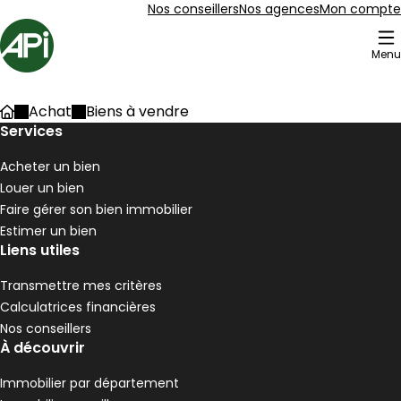
Aller au contenu
Aller au plan du site
Aller à la recherche
Nos conseillers
Nos agences
Mon compte
Accueil
Menu
205 Biens à vendre
Achat
Biens à vendre
Accueil
Maison 90 m² 4 pièces Pélussin
Services
Aller à l'image
Aller à l'image
Aller à l'image
Aller à l'image
Aller à l'image
1
2
3
4
5
Acheter un bien
Louer un bien
Faire gérer son bien immobilier
Estimer un bien
Liens utiles
Transmettre mes critères
Calculatrices financières
Nos conseillers
À découvrir
Immobilier par département
190 000 €