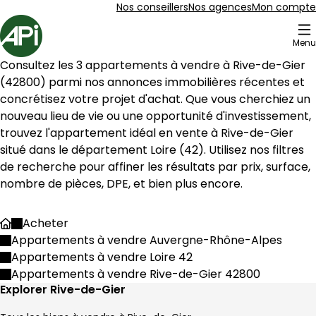
Aller au contenu
Aller au plan du site
Aller à la recherche
Nos conseillers
Nos agences
Mon compte
Accueil
Menu
8 Appartements à vendre à Rive-de-Gier (42800)
Consultez les 
3
 appartements à vendre à 
Rive-de-Gier
Appartement 93 m² 4 pièces Rive-de-Gier
Aller à l'image
Aller à l'image
Aller à l'image
Aller à l'image
Aller à l'image
1
2
3
4
5
(
42800
) parmi nos annonces immobilières récentes et 
concrétisez votre projet d'achat. Que vous cherchiez un 
nouveau lieu de vie ou une opportunité d'investissement, 
trouvez l'appartement idéal en vente à 
Rive-de-Gier
situé dans le département 
Loire
 (
42
). Utilisez nos filtres 
de recherche pour affiner les résultats par prix, surface, 
nombre de pièces, DPE, et bien plus encore.
Acheter
Accueil
Appartements à vendre Auvergne-Rhône-Alpes
Appartements à vendre Loire 42
Appartements à vendre Rive-de-Gier 42800
88 000 €
Explorer Rive-de-Gier
Rive-de-Gier - 42800