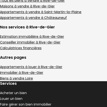
Appartement • 4 pièces • 93 m²
Tous les biens à vendre à Rive-de-Gier
3 chambres
Terrain 4 m²
D
Maisons à vendre à Rive-de-Gier
DPE :
,
,
,
Appartements à vendre à Saint-Martin-la-Plaine
Appartement 95 m² 5 pièces Rive-de-Gier
Aller à l'image
Aller à l'image
Aller à l'image
Aller à l'image
Aller à l'image
1
2
3
4
5
Appartements à vendre à Châteauneuf
Nos services à Rive-de-Gier
Estimation immobilière à Rive-de-Gier
Conseiller immobilier à Rive-de-Gier
Calculatrices financières
Autres pages
Appartements à louer à Rive-de-Gier
Immobilier à Rive-de-Gier
Biens à vendre Loire
Services
89 000 €
Rive-de-Gier - 42800
Acheter un bien
Appartement • 5 pièces • 95 m²
Louer un bien
3 chambres
Terrain 4 m²
D
DPE :
Faire gérer son bien immobilier