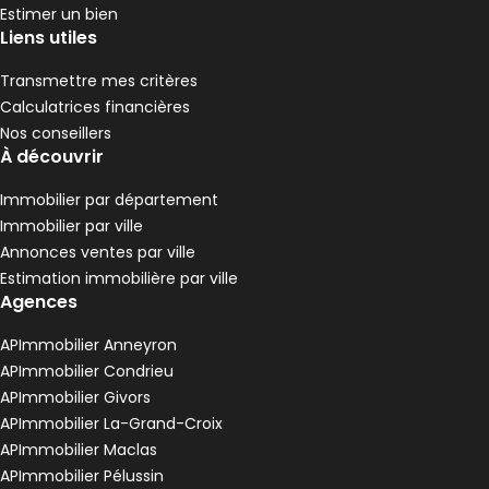
,
,
,
Estimer un bien
Appartement 77 m² 4 pièces Rive-de-Gier
Aller à l'image
Aller à l'image
Aller à l'image
Aller à l'image
Aller à l'image
1
2
3
4
5
Liens utiles
Transmettre mes critères
Calculatrices financières
Nos conseillers
À découvrir
Immobilier par département
Immobilier par ville
Annonces ventes par ville
Estimation immobilière par ville
Agences
80 000 €
APImmobilier Anneyron
Rive-de-Gier - 42800
APImmobilier Condrieu
Appartement • 4 pièces • 77 m²
APImmobilier Givors
3 chambres
D
DPE :
APImmobilier La-Grand-Croix
,
,
APImmobilier Maclas
Appartement 70 m² 2 pièces La Grand-Croi
Aller à l'image
Aller à l'image
Aller à l'image
Aller à l'image
Aller à l'image
1
2
3
4
5
APImmobilier Pélussin