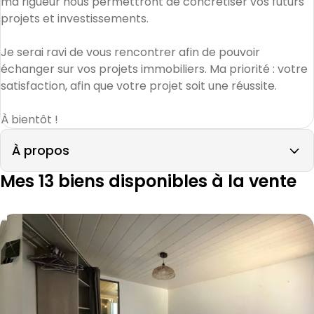
ma rigueur nous permettront de concrétiser vos futurs 
projets et investissements.

Je serai ravi de vous rencontrer afin de pouvoir 
échanger sur vos projets immobiliers. Ma priorité : votre 
satisfaction, afin que votre projet soit une réussite.

À bientôt !
À propos
Mes 13 biens disponibles à la vente
Maison 57 m² 3 pièces Givors
Aller à l'image
Aller à l'image
Aller à l'image
Aller à l'image
Aller à l'image
1
2
3
4
5