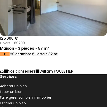
125 000 €
Givors - 69700
Maison • 3 pièces • 57 m²
1 chambre
Terrain 32 m²
E
DPE :
,
,
,
Nos conseillers
William FOULETIER
Accueil
Services
Acheter un bien
Louer un bien
Faire gérer son bien immobilier
Estimer un bien