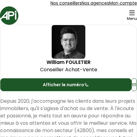
Aller au contenu
Aller au plan du site
Aller à la recherche
Nos conseillers
Nos agences
Mon compte
Accueil
Menu
William
FOULETIER
-
Consei
William
FOULETIER
Conseiller Achat-Vente
Afficher le numéro
C
Depuis 2020, j'accompagne les clients dans leurs projets 
immobiliers, qu'il s'agisse d'achat ou de vente. À l'écoute 
et passionné, je mets tout en œuvre pour répondre au 
mieux à vos attentes et vous offrir le meilleur service. Ma 
connaissance de mon secteur (42800), mes conseils et 