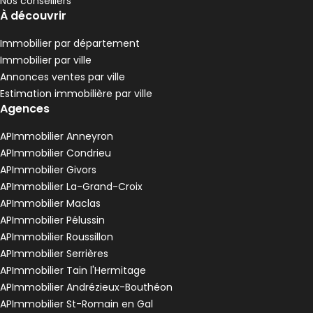
Nos conseillers
À découvrir
Immobilier par département
Immobilier par ville
Annonces ventes par ville
Estimation immobilière par ville
Agences
APImmobilier Anneyron
APImmobilier Condrieu
APImmobilier Givors
APImmobilier La-Grand-Croix
APImmobilier Maclas
APImmobilier Pélussin
APImmobilier Roussillon
APImmobilier Serrières
APImmobilier Tain l'Hermitage
APImmobilier Andrézieux-Bouthéon
APImmobilier St-Romain en Gal