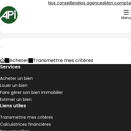
Aller au contenu
Aller au plan du site
Aller à la recherche
Nos conseillers
Nos agences
Mon compte
Accueil
Menu
Bâtissez votre projet
Acheter
Transmettre mes critères
Accueil
Services
Acheter un bien
Louer un bien
Faire gérer son bien immobilier
Estimer un bien
Liens utiles
Transmettre mes critères
Calculatrices financières