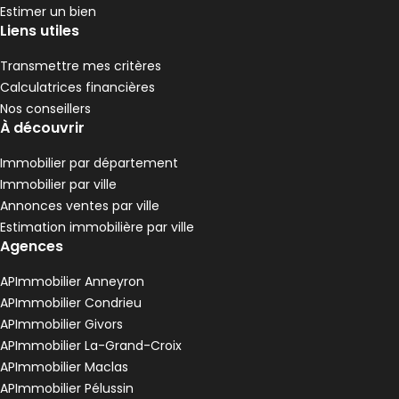
,
,
Estimer un bien
Appartement 34 m² 2 pièces Serrières
Aller à l'image
Aller à l'image
Aller à l'image
Aller à l'image
1
2
3
4
Liens utiles
Transmettre mes critères
Calculatrices financières
Nos conseillers
À découvrir
Immobilier par département
Immobilier par ville
Annonces ventes par ville
Estimation immobilière par ville
Agences
454 €
APImmobilier Anneyron
Serrières - 07340
APImmobilier Condrieu
Appartement • 2 pièces • 34 m²
APImmobilier Givors
1 chambre
D
DPE :
APImmobilier La-Grand-Croix
,
,
APImmobilier Maclas
Maison 116 m² 5 pièces Maclas
Aller à l'image
Aller à l'image
Aller à l'image
Aller à l'image
Aller à l'image
1
2
3
4
5
APImmobilier Pélussin