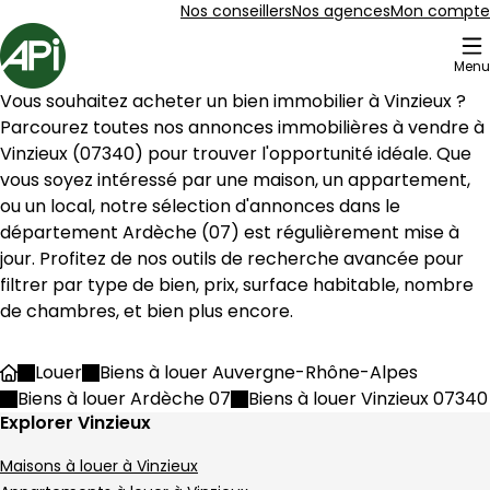
Aller au contenu
Aller au plan du site
Aller à la recherche
Nos conseillers
Nos agences
Mon compte
Accueil
Menu
17 Biens en vente Vinzieux (07340)
Vous souhaitez acheter un bien immobilier à 
Vinzieux
 ? 
Appartement 22 m² Serrières
Aller à l'image
Aller à l'image
Aller à l'image
Aller à l'image
Aller à l'image
1
2
3
4
5
Parcourez toutes nos annonces immobilières à vendre à 
Vinzieux
 (
07340
) pour trouver l'opportunité idéale. Que 
vous soyez intéressé par une maison, un appartement, 
ou un local, notre sélection d'annonces dans le 
département 
Ardèche
 (
07
) est régulièrement mise à 
jour. Profitez de nos outils de recherche avancée pour 
filtrer par type de bien, prix, surface habitable, nombre 
de chambres, et bien plus encore.
Louer
Biens à louer Auvergne-Rhône-Alpes
Accueil
Biens à louer Ardèche 07
Biens à louer Vinzieux 07340
Explorer Vinzieux
280 €
Maisons à louer à Vinzieux
Serrières - 07340