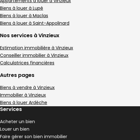
Appartement • 22 m²
Appartements à louer à Vinzieux
E
Biens à louer à Lupé
DPE :
,
Biens à louer à Maclas
Appartement 49 m² 2 pièces Serrières
Aller à l'image
Aller à l'image
Aller à l'image
Aller à l'image
Aller à l'image
1
2
3
4
5
Biens à louer à Saint-Appolinard
Nos services à Vinzieux
Estimation immobilière à Vinzieux
Conseiller immobilier à Vinzieux
Calculatrices financières
Autres pages
Biens à vendre à Vinzieux
Immobilier à Vinzieux
Biens à louer Ardèche
Services
552 €
Serrières - 07340
Acheter un bien
Appartement • 2 pièces • 49 m²
Louer un bien
2 chambres
C
DPE :
Faire gérer son bien immobilier