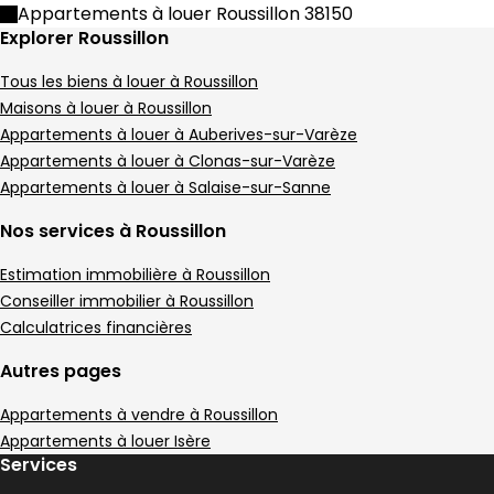
Appartement • 2 pièces • 45 m²
Appartements à louer Roussillon 38150
1 chambre
1 Terrasse
C
DPE :
Explorer Roussillon
,
,
,
Terrain 50 m²
,
Tous les biens à louer à Roussillon
Appartement 49 m² 2 pièces Roussillon
Aller à l'image
Aller à l'image
Aller à l'image
Aller à l'image
Aller à l'image
1
2
3
4
5
Maisons à louer à Roussillon
Appartements à louer à Auberives-sur-Varèze
Appartements à louer à Clonas-sur-Varèze
Appartements à louer à Salaise-sur-Sanne
Nos services à Roussillon
Estimation immobilière à Roussillon
Conseiller immobilier à Roussillon
Calculatrices financières
Autres pages
Appartements à vendre à Roussillon
511 €
Appartements à louer Isère
Roussillon - 38150
Services
Appartement • 2 pièces • 49 m²