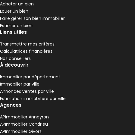
1 chambre
E
DPE :
Acheter un bien
,
,
Louer un bien
Appartement 82 m² 4 pièces Roussillon
Aller à l'image
Aller à l'image
Aller à l'image
Aller à l'image
Aller à l'image
1
2
3
4
5
Faire gérer son bien immobilier
Estimer un bien
Liens utiles
Transmettre mes critères
Calculatrices financières
Nos conseillers
À découvrir
Immobilier par département
Immobilier par ville
Annonces ventes par ville
Estimation immobilière par ville
139 000 €
Agences
Roussillon - 38150
Appartement • 4 pièces • 82 m²
APImmobilier Anneyron
3 chambres
F
DPE :
APImmobilier Condrieu
,
,
APImmobilier Givors
Appartement 52 m² 2 pièces Roussillon
Aller à l'image
Aller à l'image
Aller à l'image
Aller à l'image
1
2
3
4