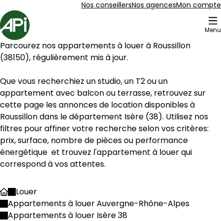
Aller au contenu
Aller au plan du site
Aller à la recherche
Nos conseillers
Nos agences
Mon compte
Accueil
Menu
10 Appartements à louer Roussillon (38150)
Parcourez nos appartements à louer à 
Roussillon
Appartement 45 m² 2 pièces Le Péage-de-R
Aller à l'image
Aller à l'image
Aller à l'image
Aller à l'image
Aller à l'image
1
2
3
4
5
(
38150
), régulièrement mis à jour.
Que vous recherchiez un studio, un T2 ou un 
appartement avec balcon ou terrasse, retrouvez sur 
cette page les annonces de location disponibles à 
Roussillon
 dans le département 
Isère
 (
38
). Utilisez nos 
filtres pour affiner votre recherche selon vos critères: 
prix, surface, nombre de pièces ou performance 
énergétique  et trouvez l'appartement à louer qui 
correspond à vos attentes.
Louer
Accueil
714 €
Appartements à louer Auvergne-Rhône-Alpes
Le Péage-de-Roussillon - 38550
Appartements à louer Isère 38