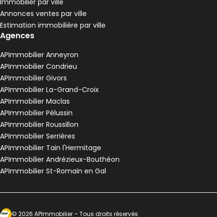
Immobilier par ville
Pélussin - 42410
Annonces ventes par ville
Maison • 4 pièces • 90 m²
Estimation immobilière par ville
3 chambres
Terrain 3680 m²
G
DPE :
Agences
,
,
,
Maison de village 80 m² 3 pièces Anneyron
Aller à l'image
Aller à l'image
Aller à l'image
Aller à l'image
Aller à l'image
1
2
3
4
5
APImmobilier Anneyron
APImmobilier Condrieu
APImmobilier Givors
APImmobilier La-Grand-Croix
APImmobilier Maclas
APImmobilier Pélussin
APImmobilier Roussillon
APImmobilier Serrières
APImmobilier Tain l'Hermitage
APImmobilier Andrézieux-Bouthéon
APImmobilier St-Romain en Gal
120 000 €
Anneyron - 26140
Maison de village • 3 pièces • 80 m²
Ecosytème Ideeri
©
2026
APImmobilier
– Tous droits réservés