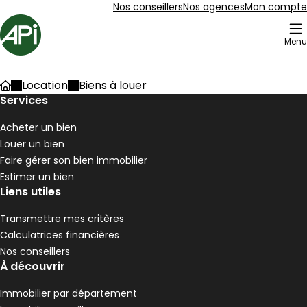
Aller au contenu
Aller au plan du site
Aller à la recherche
Nos conseillers
Nos agences
Mon compte
Accueil
Menu
204 Biens à louer
Location
Biens à louer
Accueil
Maison 90 m² 4 pièces Pélussin
Services
Aller à l'image
Aller à l'image
Aller à l'image
Aller à l'image
Aller à l'image
1
2
3
4
5
Acheter un bien
Louer un bien
Faire gérer son bien immobilier
Estimer un bien
Liens utiles
Transmettre mes critères
Calculatrices financières
Nos conseillers
À découvrir
Immobilier par département
190 000 €