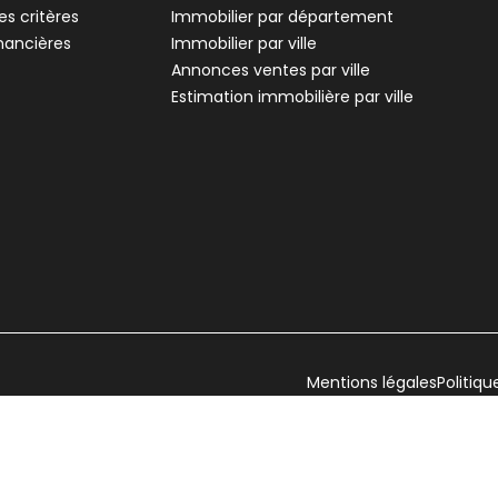
700
Loire-sur-Rhône - 69700
s critères
Immobilier par département
èces • 55 m²
Appartement • 3 pièces • 55 m²
inancières
Immobilier par ville
rrasse
2 chambres
1 Terrasse
Annonces ventes par ville
,
,
Terrain 10 m²
Estimation immobilière par ville
,
Mentions légales
Politiqu