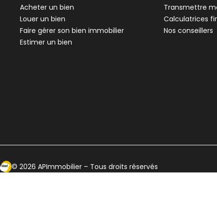
Givors - 69700
Loire-sur-Rhône - 69
Acheter un bien
Transmettre me
Appartement • 3 pièces • 64 m²
Appartement • 3 pi
Louer un bien
Calculatrices f
2 chambres
2 chambres
1 Te
E
Faire gérer son bien immobilier
Nos conseillers
DPE :
,
,
,
,
Terrain 8 m²
Estimer un bien
,
Ecosytème Ideeri
©
2026
APImmobilier
– Tous droits réservés