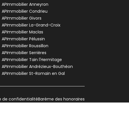
APImmobilier Anneyron
APImmobilier Condrieu
APImmobilier Givors
APImmobilier La-Grand-Croix
APImmobilier Maclas
APImmobilier Pélussin
APImmobilier Roussillon
APImmobilier Serrières
APImmobilier Tain l'Hermitage
APImmobilier Andrézieux-Bouthéon
APImmobilier St-Romain en Gal
e de confidentialité
Barème des honoraires