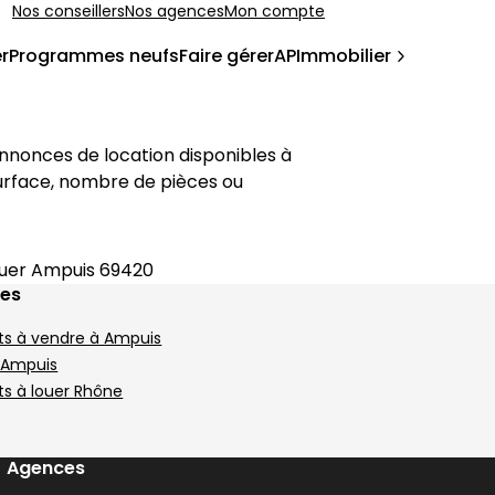
Nos conseillers
Nos agences
Mon compte
r
Programmes neufs
Faire gérer
APImmobilier
 5 pièces Vienne
Que vous recherchiez un studio, un T2 ou un appartement avec balcon ou terrasse, retrouvez sur cette page les annonces de location disponibles à 
 surface, nombre de pièces ou 
uer Ampuis 69420
ges
s à vendre à Ampuis
 Ampuis
s à louer Rhône
Agences