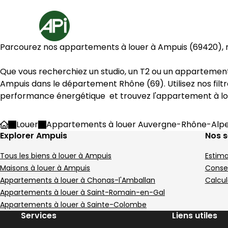
Aller au contenu
Aller au plan du site
Aller à la recherche
Accueil
3 Appartements à louer Ampuis (69420)
Parcourez nos appartements à louer à 
Ampuis
 (
69420
),
Appartement 26 m² 1 pièce A
Appartem
Aller à l'image
Aller à l'image
Aller à l'image
Aller à l'image
Aller à l'image
1
2
3
4
5
Aller à l'image
Aller à l'image
Aller à l'image
Aller à l'image
1
2
3
4
Ampuis
 dans le département 
Rhône
 (
69
). Utilisez nos fi
performance énergétique  et trouvez l'appartement à lo
Image suivant
Image suivant
Louer
Appartements à louer Auvergne-Rhône-Alp
Accueil
Explorer Ampuis
Nos s
Tous les biens à louer à Ampuis
Estima
440 €
412 €
Ampuis - 69420
Ampuis - 69420
Maisons à louer à Ampuis
Consei
Appartement • 1 pièce • 26 m²
Appartement • 27 
Appartements à louer à Chonas-l'Amballan
Calcul
C
C
Appartements à louer à Saint-Romain-en-Gal
DPE :
DPE :
,
,
Appartements à louer à Sainte-Colombe
Services
Liens utiles