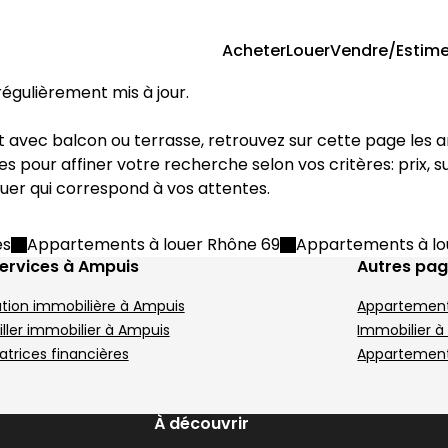
Acheter
Louer
Vendre/Estime
 régulièrement mis à jour.
mpuis
ent 27 m² Ampuis
Appartement 133 m²
Aller à l'image
Aller à l'image
Aller à l'image
Aller à l'image
Aller à l'image
1
2
3
4
5
ltres pour affiner votre recherche selon vos critères: prix,
uer qui correspond à vos attentes.
Image suivant
es
Appartements à louer Rhône 69
Appartements à lo
ervices à Ampuis
Autres pa
tion immobilière à Ampuis
Appartement
245 000 €
Vienne - 38200
ller immobilier à Ampuis
Immobilier à
m²
Appartement • 5 pièces • 133 m²
atrices financières
Appartement
4 chambres
Terrain 32 m²
D
DPE :
,
,
,
À découvrir