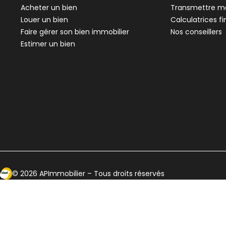
Acheter un bien
Transmettre me
Louer un bien
Calculatrices f
Faire gérer son bien immobilier
Nos conseillers
Estimer un bien
Ecosytème Ideeri
©
2026
APImmobilier
– Tous droits réservés