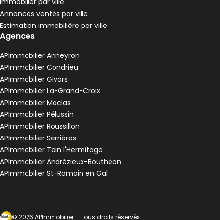
Immobilier par ville
Pélussin - 42410
Annonces ventes par ville
Maison • 4 pièces • 90 m²
Estimation immobilière par ville
3 chambres
Terrain 3680 m²
G
DPE :
Agences
,
,
,
Maison de village 80 m² 3 pièces Anneyron
Aller à l'image
Aller à l'image
Aller à l'image
Aller à l'image
Aller à l'image
1
2
3
4
5
APImmobilier Anneyron
APImmobilier Condrieu
APImmobilier Givors
APImmobilier La-Grand-Croix
APImmobilier Maclas
APImmobilier Pélussin
APImmobilier Roussillon
APImmobilier Serrières
APImmobilier Tain l'Hermitage
APImmobilier Andrézieux-Bouthéon
APImmobilier St-Romain en Gal
120 000 €
Anneyron - 26140
Maison de village • 3 pièces • 80 m²
Ecosytème Ideeri
©
2026
APImmobilier
– Tous droits réservés