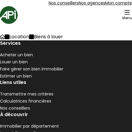
Aller au contenu
Aller au plan du site
Aller à la recherche
Nos conseillers
Nos agences
Mon compte
Accueil
Menu
205 Biens à louer
Location
Biens à louer
Accueil
Maison 90 m² 4 pièces Pélussin
Services
Aller à l'image
Aller à l'image
Aller à l'image
Aller à l'image
Aller à l'image
1
2
3
4
5
Acheter un bien
Louer un bien
Faire gérer son bien immobilier
Estimer un bien
Liens utiles
Transmettre mes critères
Calculatrices financières
Nos conseillers
À découvrir
Immobilier par département
190 000 €