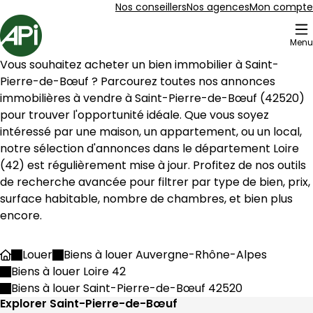
Aller au contenu
Aller au plan du site
Aller à la recherche
Nos conseillers
Nos agences
Mon compte
Accueil
Menu
13 Biens en vente Saint-Pierre-de-Bœuf (42520)
Vous souhaitez acheter un bien immobilier à 
Saint-
Appartement 45 m² 2 pièces Le Péage-de-R
Aller à l'image
Aller à l'image
Aller à l'image
Aller à l'image
Aller à l'image
1
2
3
4
5
Pierre-de-Bœuf
 ? Parcourez toutes nos annonces 
immobilières à vendre à 
Saint-Pierre-de-Bœuf
 (
42520
) 
pour trouver l'opportunité idéale. Que vous soyez 
intéressé par une maison, un appartement, ou un local, 
notre sélection d'annonces dans le département 
Loire
(
42
) est régulièrement mise à jour. Profitez de nos outils 
de recherche avancée pour filtrer par type de bien, prix, 
surface habitable, nombre de chambres, et bien plus 
encore.
Louer
Biens à louer Auvergne-Rhône-Alpes
Accueil
Biens à louer Loire 42
714 €
Biens à louer Saint-Pierre-de-Bœuf 42520
Le Péage-de-Roussillon - 38550
Explorer Saint-Pierre-de-Bœuf