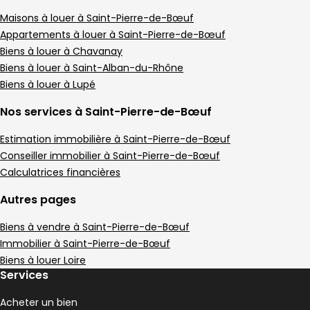
Appartement • 2 pièces • 45 m²
1 chambre
1 Terrasse
C
Maisons à louer à Saint-Pierre-de-Bœuf
DPE :
,
,
,
Terrain 50 m²
Appartements à louer à Saint-Pierre-de-Bœuf
,
Biens à louer à Chavanay
Maison de village 87 m² 4 pièces Chavanay
Aller à l'image
Aller à l'image
Aller à l'image
Aller à l'image
Aller à l'image
1
2
3
4
5
Biens à louer à Saint-Alban-du-Rhône
Biens à louer à Lupé
Nos services à Saint-Pierre-de-Bœuf
Estimation immobilière à Saint-Pierre-de-Bœuf
Conseiller immobilier à Saint-Pierre-de-Bœuf
Calculatrices financières
Autres pages
Biens à vendre à Saint-Pierre-de-Bœuf
Immobilier à Saint-Pierre-de-Bœuf
Biens à louer Loire
817 €
Services
Chavanay - 42410
Maison de village • 4 pièces • 87 m²
Acheter un bien