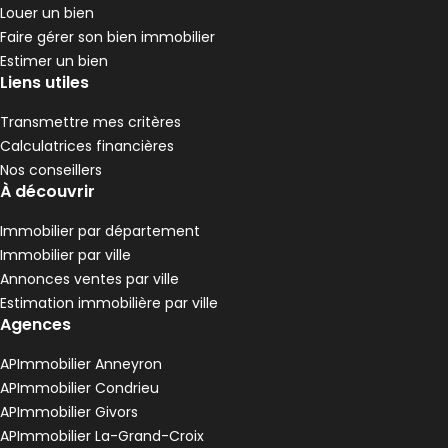
3 chambres
D
DPE :
Louer un bien
,
,
Faire gérer son bien immobilier
Maison 116 m² 5 pièces Maclas
Aller à l'image
Aller à l'image
Aller à l'image
Aller à l'image
Aller à l'image
1
2
3
4
5
Estimer un bien
Liens utiles
Transmettre mes critères
Calculatrices financières
Nos conseillers
À découvrir
Immobilier par département
Immobilier par ville
Annonces ventes par ville
Estimation immobilière par ville
Agences
280 000 €
Maclas - 42520
APImmobilier Anneyron
Maison • 5 pièces • 116 m²
APImmobilier Condrieu
4 chambres
Terrain 286 m²
D
DPE :
APImmobilier Givors
,
,
,
APImmobilier La-Grand-Croix
Maison 80 m² Saint-Pierre-de-Bœuf
Aller à l'image
Aller à l'image
Aller à l'image
Aller à l'image
1
2
3
4