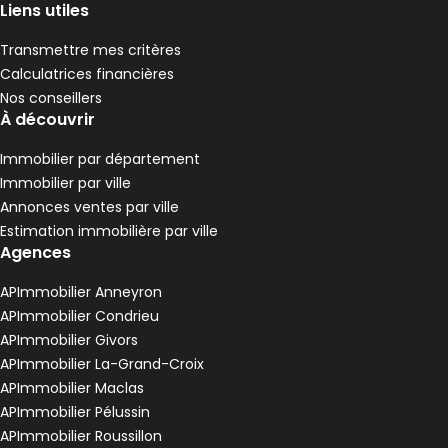
,
,
Liens utiles
Maison de village 152 m² 6 pièces Pélussin
Aller à l'image
Aller à l'image
Aller à l'image
Aller à l'image
Aller à l'image
1
2
3
4
5
Transmettre mes critères
Calculatrices financières
Nos conseillers
À découvrir
Immobilier par département
Immobilier par ville
Annonces ventes par ville
Estimation immobilière par ville
Agences
APImmobilier Anneyron
110 000 €
APImmobilier Condrieu
Pélussin - 42410
APImmobilier Givors
Maison de village • 6 pièces • 152 m²
APImmobilier La-Grand-Croix
4 chambres
Terrain 222 m²
G
DPE :
APImmobilier Maclas
,
,
,
APImmobilier Pélussin
Terrain • 640 m² Pélussin
Aller à l'image
Aller à l'image
1
2
APImmobilier Roussillon