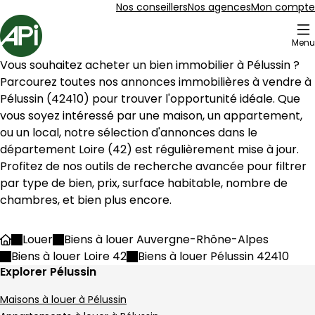
Aller au contenu
Aller au plan du site
Aller à la recherche
Nos conseillers
Nos agences
Mon compte
Accueil
Menu
7 Bien en vente Pélussin (42410)
Vous souhaitez acheter un bien immobilier à 
Pélussin
 ? 
Maison 90 m² 4 pièces Pélussin
Aller à l'image
Aller à l'image
Aller à l'image
Aller à l'image
Aller à l'image
1
2
3
4
5
Parcourez toutes nos annonces immobilières à vendre à 
Pélussin
 (
42410
) pour trouver l'opportunité idéale. Que 
vous soyez intéressé par une maison, un appartement, 
ou un local, notre sélection d'annonces dans le 
département 
Loire
 (
42
) est régulièrement mise à jour. 
Profitez de nos outils de recherche avancée pour filtrer 
par type de bien, prix, surface habitable, nombre de 
chambres, et bien plus encore.
Louer
Biens à louer Auvergne-Rhône-Alpes
Accueil
Biens à louer Loire 42
Biens à louer Pélussin 42410
Explorer Pélussin
190 000 €
Maisons à louer à Pélussin
Pélussin - 42410