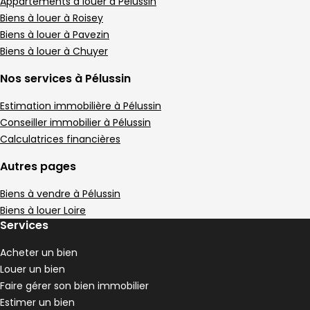
Maison • 4 pièces • 90 m²
Appartements à louer à Pélussin
3 chambres
Terrain 3680 m²
G
Biens à louer à Roisey
DPE :
,
,
,
Biens à louer à Pavezin
Appartement 116 m² 4 pièces Pélussin
Aller à l'image
Aller à l'image
Aller à l'image
Aller à l'image
Aller à l'image
1
2
3
4
5
Biens à louer à Chuyer
Nos services à Pélussin
Estimation immobilière à Pélussin
Conseiller immobilier à Pélussin
Calculatrices financières
Autres pages
Biens à vendre à Pélussin
Biens à louer Loire
Services
790 €
Acheter un bien
Pélussin - 42410
Louer un bien
Appartement • 4 pièces • 116 m²
Faire gérer son bien immobilier
3 chambres
D
DPE :
Estimer un bien