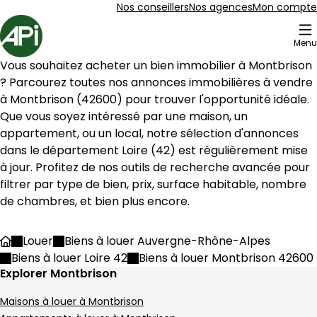
Aller au contenu
Aller au plan du site
Aller à la recherche
Nos conseillers
Nos agences
Mon compte
Accueil
Menu
3 Bien en vente Montbrison (42600)
Vous souhaitez acheter un bien immobilier à 
Montbrison
Maison 1 m² Lézigneux
Aller à l'image
Aller à l'image
Aller à l'image
Aller à l'image
Aller à l'image
1
2
3
4
5
? Parcourez toutes nos annonces immobilières à vendre 
à 
Montbrison
 (
42600
) pour trouver l'opportunité idéale. 
Que vous soyez intéressé par une maison, un 
appartement, ou un local, notre sélection d'annonces 
dans le département 
Loire
 (
42
) est régulièrement mise 
à jour. Profitez de nos outils de recherche avancée pour 
filtrer par type de bien, prix, surface habitable, nombre 
de chambres, et bien plus encore.
Louer
Biens à louer Auvergne-Rhône-Alpes
Accueil
Biens à louer Loire 42
Biens à louer Montbrison 42600
Explorer Montbrison
45 000 €
Maisons à louer à Montbrison
Lézigneux - 42600