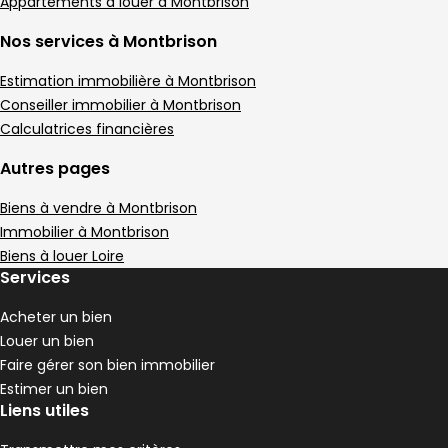
Maison • 1 m²
Appartements à louer à Montbrison
Terrain 839 m²
Nos services à Montbrison
,
Terrain Écotay-l'Olme
Estimation immobilière à Montbrison
Conseiller immobilier à Montbrison
Calculatrices financières
Autres pages
Biens à vendre à Montbrison
Immobilier à Montbrison
Biens à louer Loire
Services
Acheter un bien
Louer un bien
95 000 €
Faire gérer son bien immobilier
Écotay-l'Olme - 42600
Estimer un bien
Terrain
Liens utiles
Maison 100 m² 5 pièces Écotay-l'Olme
Aller à l'image
Aller à l'image
Aller à l'image
Aller à l'image
Aller à l'image
1
2
3
4
5