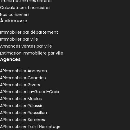
Transmettre mes critères
Calculatrices financières
Nos conseillers
À découvrir
Immobilier par département
Immobilier par ville
Annonces ventes par ville
Estimation immobilière par ville
Agences
APImmobilier Anneyron
APImmobilier Condrieu
219 000 €
APImmobilier Givors
Écotay-l'Olme - 42600
APImmobilier La-Grand-Croix
Maison • 5 pièces • 100 m²
APImmobilier Maclas
4 chambres
E
DPE :
APImmobilier Pélussin
,
,
Terrain 400 m²
APImmobilier Roussillon
,
APImmobilier Serrières
APImmobilier Tain l'Hermitage