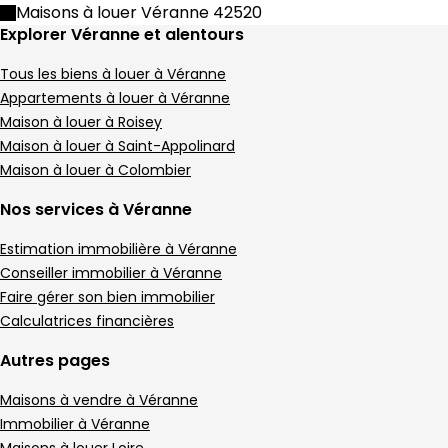
Maison • 5 pièces • 116 m²
Maisons à louer Véranne 42520
4 chambres
D
DPE :
Explorer Véranne et alentours
,
,
Terrain 286 m²
,
Tous les biens à louer à Véranne
Maison 126 m² 4 pièces Saint-Appolinard
Aller à l'image
Aller à l'image
Aller à l'image
Aller à l'image
Aller à l'image
1
2
3
4
5
Appartements à louer à Véranne
Maison à louer à Roisey
Maison à louer à Saint-Appolinard
Maison à louer à Colombier
Nos services à Véranne
Estimation immobilière à Véranne
Conseiller immobilier à Véranne
Faire gérer son bien immobilier
Calculatrices financières
Autres pages
380 000 €
Maisons à vendre à Véranne
Saint-Appolinard - 42520
Maison • 4 pièces • 126 m²
Immobilier à Véranne