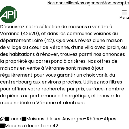
Aller au contenu
Aller au plan du site
Aller à la recherche
Nos conseillers
Nos agences
Mon compte
Accueil
Menu
2 Maison à louer Véranne (42520)
Découvrez notre sélection de maisons à vendre à 
Maison 116 m² 5 pièces Maclas
Aller à l'image
Aller à l'image
Aller à l'image
Aller à l'image
Aller à l'image
1
2
3
4
5
Véranne
 (
42520
), et dans les communes voisines du 
département 
Loire
 (
42
). Que vous rêviez d’une maison 
de village au cœur de 
Véranne
, d’une villa avec jardin, ou 
des habitations à rénover, trouvez parmi nos annonces 
la propriété qui correspond à critères. Nos offres de 
maisons en vente à 
Véranne
 sont mises à jour 
régulièrement pour vous garantir un choix varié, du 
centre-bourg aux environs proches. Utilisez nos filtres 
pour affiner votre recherche par prix, surface, nombre 
de pièces ou performance énergétique, et trouvez la 
maison idéale à 
Véranne
 et alentours.
280 000 €
Louer
Maisons à louer Auvergne-Rhône-Alpes
Accueil
Maclas - 42520
Maisons à louer Loire 42