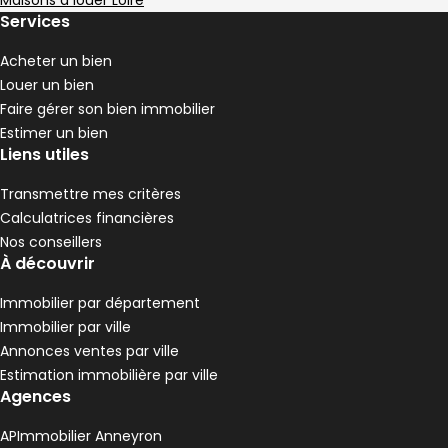
Maisons à louer Loire
3 chambres
C
DPE :
Services
,
,
Terrain 4056 m²
,
2 Terrasses
Acheter un bien
,
Louer un bien
Faire gérer son bien immobilier
Estimer un bien
Liens utiles
Transmettre mes critères
Calculatrices financières
Nos conseillers
À découvrir
Immobilier par département
Immobilier par ville
Annonces ventes par ville
Estimation immobilière par ville
Agences
APImmobilier Anneyron