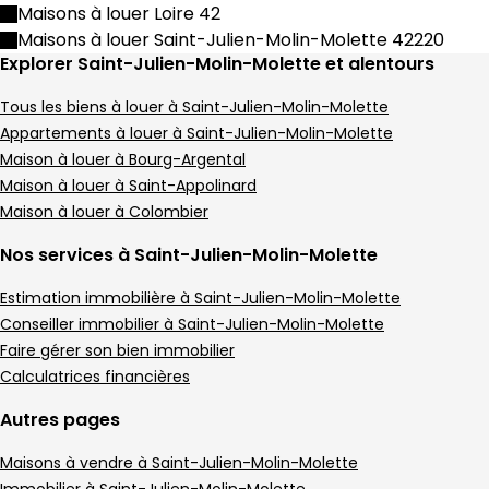
Maison • 9 pièces • 374 m²
Maisons à louer Loire 42
8 chambres
E
DPE :
Maisons à louer Saint-Julien-Molin-Molette 42220
,
,
Terrain 48451 m²
Explorer Saint-Julien-Molin-Molette et alentours
,
Maison 100 m² 4 pièces Saint-Julien-Molin-
Aller à l'image
Aller à l'image
Aller à l'image
Aller à l'image
Aller à l'image
1
2
3
4
5
Tous les biens à louer à Saint-Julien-Molin-Molette
Appartements à louer à Saint-Julien-Molin-Molette
Maison à louer à Bourg-Argental
Maison à louer à Saint-Appolinard
Maison à louer à Colombier
Nos services à Saint-Julien-Molin-Molette
Estimation immobilière à Saint-Julien-Molin-Molette
Conseiller immobilier à Saint-Julien-Molin-Molette
Faire gérer son bien immobilier
Calculatrices financières
108 000 €
Autres pages
Saint-Julien-Molin-Molette - 42220
Maison • 4 pièces • 100 m²
Maisons à vendre à Saint-Julien-Molin-Molette