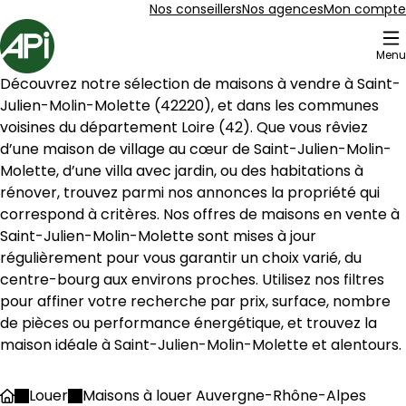
Aller au contenu
Aller au plan du site
Aller à la recherche
Nos conseillers
Nos agences
Mon compte
Accueil
Menu
3 Maison à louer Saint-Julien-Molin-Molette (42220)
Découvrez notre sélection de maisons à vendre à 
Saint-
Maison 374 m² 9 pièces Saint-Julien-Molin-
Aller à l'image
Aller à l'image
Aller à l'image
Aller à l'image
Aller à l'image
1
2
3
4
5
Julien-Molin-Molette
 (
42220
), et dans les communes 
voisines du département 
Loire
 (
42
). Que vous rêviez 
d’une maison de village au cœur de 
Saint-Julien-Molin-
Molette
, d’une villa avec jardin, ou des habitations à 
rénover, trouvez parmi nos annonces la propriété qui 
correspond à critères. Nos offres de maisons en vente à 
Saint-Julien-Molin-Molette
 sont mises à jour 
régulièrement pour vous garantir un choix varié, du 
centre-bourg aux environs proches. Utilisez nos filtres 
pour affiner votre recherche par prix, surface, nombre 
de pièces ou performance énergétique, et trouvez la 
maison idéale à 
Saint-Julien-Molin-Molette
 et alentours.
450 000 €
Saint-Julien-Molin-Molette - 42220
Louer
Maisons à louer Auvergne-Rhône-Alpes
Accueil