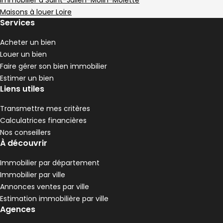
Immobilier à Saint-Julien-Molin-Molette
2 chambres
E
DPE :
,
,
Maisons à louer Loire
Maison 126 m² 4 pièces Saint-Appolinard
Aller à l'image
Aller à l'image
Aller à l'image
Aller à l'image
Aller à l'image
1
2
3
4
5
Services
Acheter un bien
Louer un bien
Faire gérer son bien immobilier
Estimer un bien
Liens utiles
Transmettre mes critères
Calculatrices financières
Nos conseillers
À découvrir
Immobilier par département
380 000 €
Immobilier par ville
Saint-Appolinard - 42520
Annonces ventes par ville
Maison • 4 pièces • 126 m²
Estimation immobilière par ville
3 chambres
C
DPE :
Agences
,
,
Terrain 4056 m²
2 Terrasses