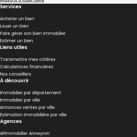
Maisons à louer Isère
4 chambres
C
DPE :
Services
,
,
Terrain 1000 m²
,
Acheter un bien
Louer un bien
Faire gérer son bien immobilier
Estimer un bien
Liens utiles
Transmettre mes critères
Calculatrices financières
Nos conseillers
À découvrir
Immobilier par département
Immobilier par ville
Annonces ventes par ville
Estimation immobilière par ville
Agences
APImmobilier Anneyron