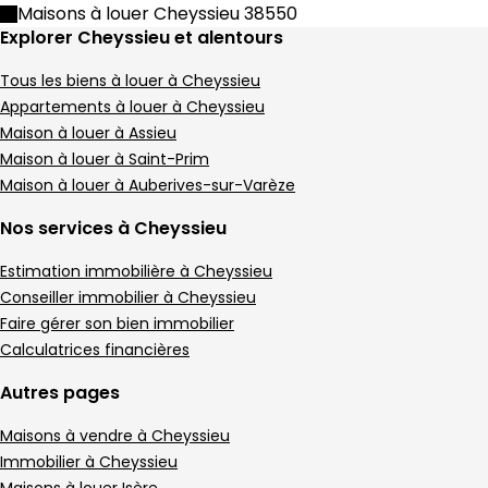
Maison • 4 pièces • 89 m²
Maisons à louer Cheyssieu 38550
3 chambres
D
DPE :
Explorer Cheyssieu et alentours
,
,
Terrain 723 m²
,
Tous les biens à louer à Cheyssieu
Maison 145 m² 6 pièces Assieu
Aller à l'image
Aller à l'image
Aller à l'image
Aller à l'image
Aller à l'image
1
2
3
4
5
Appartements à louer à Cheyssieu
Maison à louer à Assieu
Maison à louer à Saint-Prim
Maison à louer à Auberives-sur-Varèze
Nos services à Cheyssieu
Estimation immobilière à Cheyssieu
Conseiller immobilier à Cheyssieu
Faire gérer son bien immobilier
Calculatrices financières
Autres pages
1 500 €
Maisons à vendre à Cheyssieu
Assieu - 38150
Maison • 6 pièces • 145 m²
Immobilier à Cheyssieu