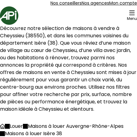
Aller au contenu
Aller au plan du site
Aller à la recherche
Nos conseillers
Nos agences
Mon compte
Accueil
Menu
2 Maison à louer Cheyssieu (38550)
Découvrez notre sélection de maisons à vendre à 
Maison 89 m² 4 pièces Saint-Clair-du-Rhôn
Aller à l'image
Aller à l'image
Aller à l'image
Aller à l'image
Aller à l'image
1
2
3
4
5
Cheyssieu
 (
38550
), et dans les communes voisines du 
département 
Isère
 (
38
). Que vous rêviez d’une maison 
de village au cœur de 
Cheyssieu
, d’une villa avec jardin, 
ou des habitations à rénover, trouvez parmi nos 
annonces la propriété qui correspond à critères. Nos 
offres de maisons en vente à 
Cheyssieu
 sont mises à jour 
régulièrement pour vous garantir un choix varié, du 
centre-bourg aux environs proches. Utilisez nos filtres 
pour affiner votre recherche par prix, surface, nombre 
de pièces ou performance énergétique, et trouvez la 
maison idéale à 
Cheyssieu
 et alentours.
239 000 €
Louer
Maisons à louer Auvergne-Rhône-Alpes
Accueil
Saint-Clair-du-Rhône - 38370
Maisons à louer Isère 38