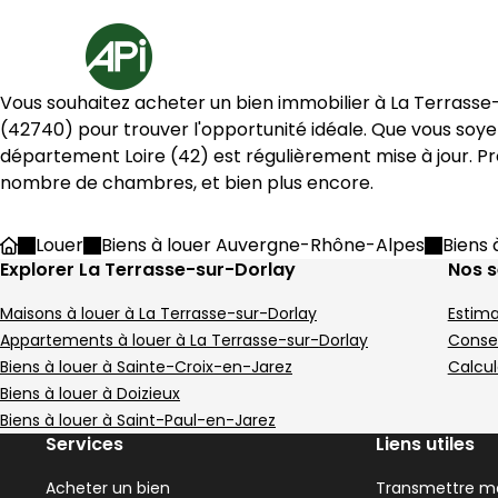
Aller au contenu
Aller au plan du site
Aller à la recherche
Accueil
Vous souhaitez acheter un bien immobilier à 
La Terrasse
(
42740
) pour trouver l'opportunité idéale. Que vous soy
département 
Loire
 (
42
) est régulièrement mise à jour. Pr
nombre de chambres, et bien plus encore.
Louer
Biens à louer Auvergne-Rhône-Alpes
Biens 
Accueil
Explorer La Terrasse-sur-Dorlay
Nos s
Maisons à louer à La Terrasse-sur-Dorlay
Estima
Appartements à louer à La Terrasse-sur-Dorlay
Consei
Biens à louer à Sainte-Croix-en-Jarez
Calcul
Biens à louer à Doizieux
Biens à louer à Saint-Paul-en-Jarez
Services
Liens utiles
Acheter un bien
Transmettre me