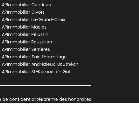
APImmobilier Condrieu
APImmobilier Givors
APImmobilier La-Grand-Croix
APImmobilier Maclas
APImmobilier Pélussin
APImmobilier Roussillon
APImmobilier Serrières
APImmobilier Tain l'Hermitage
APImmobilier Andrézieux-Bouthéon
APImmobilier St-Romain en Gal
e de confidentialité
Barème des honoraires