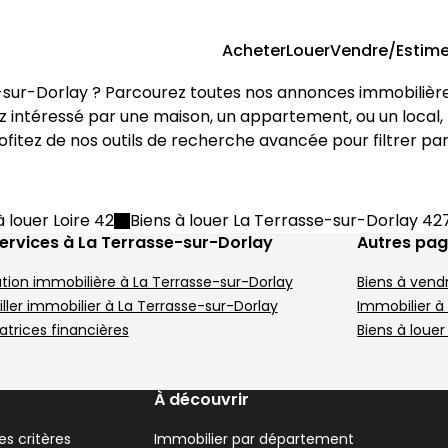
Acheter
Louer
Vendre/Estime
-sur-Dorlay
 ? Parcourez toutes nos annonces immobilière
ez intéressé par une maison, un appartement, ou un local, 
ofitez de nos outils de recherche avancée pour filtrer par 
à louer Loire 42
Biens à louer La Terrasse-sur-Dorlay 4
ervices à La Terrasse-sur-Dorlay
Autres pa
tion immobilière à La Terrasse-sur-Dorlay
Biens à vend
ller immobilier à La Terrasse-sur-Dorlay
Immobilier à
atrices financières
Biens à louer
À découvrir
s critères
Immobilier par département