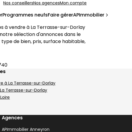
Nos conseillers
Nos agences
Mon compte
r
Programmes neufs
Faire gérer
APImmobilier
s à vendre à 
La Terrasse-sur-Dorlay
notre sélection d'annonces dans le 
type de bien, prix, surface habitable, 
2740
ges
re à La Terrasse-sur-Dorlay
 La Terrasse-sur-Dorlay
 Loire
Agences
APImmobilier Anneyron