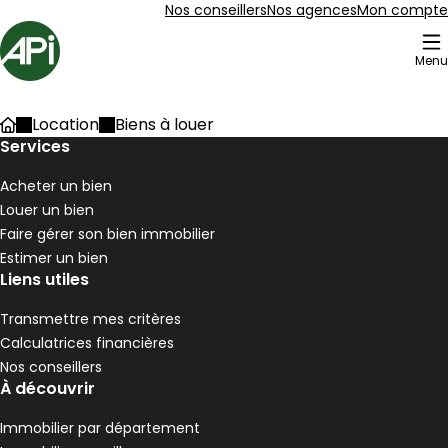
Aller au contenu
Aller au plan du site
Aller à la recherche
Nos conseillers
Nos agences
Mon compte
Accueil
Menu
205 Biens à louer
Location
Biens à louer
Accueil
Maison 90 m² 4 pièces Pélussin
Services
Aller à l'image
Aller à l'image
Aller à l'image
Aller à l'image
Aller à l'image
1
2
3
4
5
Acheter un bien
Louer un bien
Faire gérer son bien immobilier
Estimer un bien
Liens utiles
Transmettre mes critères
Calculatrices financières
Nos conseillers
À découvrir
Immobilier par département
190 000 €