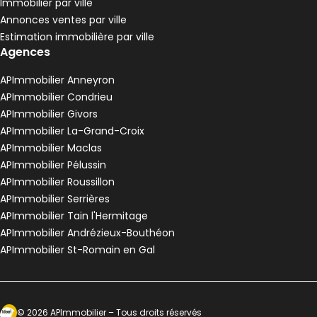
Immobilier par ville
Pélussin - 42410
Annonces ventes par ville
Maison • 4 pièces • 90 m²
Estimation immobilière par ville
3 chambres
Terrain 3680 m²
G
DPE :
Agences
,
,
,
Maison de village 80 m² 3 pièces Anneyron
Aller à l'image
Aller à l'image
Aller à l'image
Aller à l'image
Aller à l'image
1
2
3
4
5
APImmobilier Anneyron
APImmobilier Condrieu
APImmobilier Givors
APImmobilier La-Grand-Croix
APImmobilier Maclas
APImmobilier Pélussin
APImmobilier Roussillon
APImmobilier Serrières
APImmobilier Tain l'Hermitage
APImmobilier Andrézieux-Bouthéon
APImmobilier St-Romain en Gal
120 000 €
Anneyron - 26140
Maison de village • 3 pièces • 80 m²
Ecosytème Ideeri
©
2026
APImmobilier
– Tous droits réservés