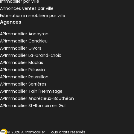
Immobilier par ville
Pélussin - 42410
Annonces ventes par ville
Maison • 4 pièces • 90 m²
Estimation immobilière par ville
3 chambres
Terrain 3680 m²
G
DPE :
Agences
,
,
,
Maison de village 80 m² 3 pièces Anneyron
Aller à l'image
Aller à l'image
Aller à l'image
Aller à l'image
Aller à l'image
1
2
3
4
5
APImmobilier Anneyron
APImmobilier Condrieu
APImmobilier Givors
APImmobilier La-Grand-Croix
APImmobilier Maclas
APImmobilier Pélussin
APImmobilier Roussillon
APImmobilier Serrières
APImmobilier Tain l'Hermitage
APImmobilier Andrézieux-Bouthéon
APImmobilier St-Romain en Gal
120 000 €
Anneyron - 26140
Maison de village • 3 pièces • 80 m²
Ecosytème Ideeri
©
2026
APImmobilier
– Tous droits réservés