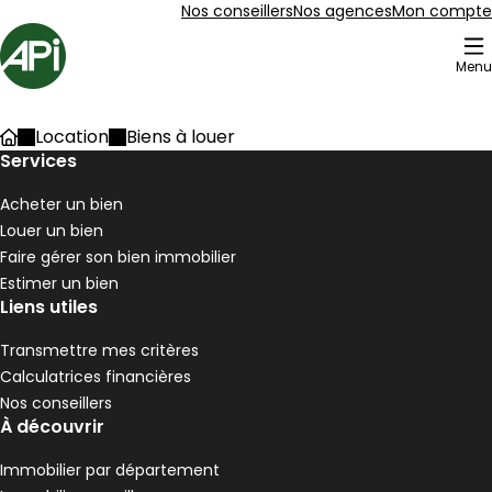
Aller au contenu
Aller au plan du site
Aller à la recherche
Nos conseillers
Nos agences
Mon compte
Accueil
Menu
205 Biens à louer
Location
Biens à louer
Accueil
Maison 90 m² 4 pièces Pélussin
Services
Aller à l'image
Aller à l'image
Aller à l'image
Aller à l'image
Aller à l'image
1
2
3
4
5
Acheter un bien
Louer un bien
Faire gérer son bien immobilier
Estimer un bien
Liens utiles
Transmettre mes critères
Calculatrices financières
Nos conseillers
À découvrir
Immobilier par département
190 000 €