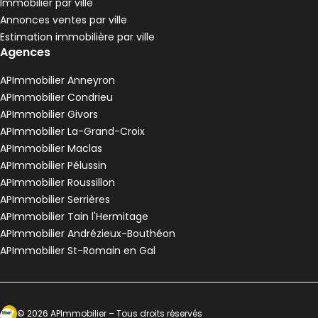
Immobilier par ville
Pélussin - 42410
Annonces ventes par ville
Maison • 4 pièces • 90 m²
Estimation immobilière par ville
3 chambres
Terrain 3680 m²
G
DPE :
Agences
,
,
,
Maison de village 80 m² 3 pièces Anneyron
Aller à l'image
Aller à l'image
Aller à l'image
Aller à l'image
Aller à l'image
1
2
3
4
5
APImmobilier Anneyron
APImmobilier Condrieu
APImmobilier Givors
APImmobilier La-Grand-Croix
APImmobilier Maclas
APImmobilier Pélussin
APImmobilier Roussillon
APImmobilier Serrières
APImmobilier Tain l'Hermitage
APImmobilier Andrézieux-Bouthéon
APImmobilier St-Romain en Gal
120 000 €
Anneyron - 26140
Maison de village • 3 pièces • 80 m²
Ecosytème Ideeri
©
2026
APImmobilier
– Tous droits réservés