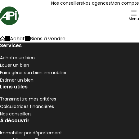
Aller au contenu
Aller au plan du site
Aller à la recherche
Nos conseillers
Nos agences
Mon compte
Accueil
Menu
203 Biens à vendre
Achat
Biens à vendre
Accueil
Maison 90 m² 4 pièces Pélussin
Services
Aller à l'image
Aller à l'image
Aller à l'image
Aller à l'image
Aller à l'image
1
2
3
4
5
Acheter un bien
Louer un bien
Faire gérer son bien immobilier
Estimer un bien
Liens utiles
Transmettre mes critères
Calculatrices financières
Nos conseillers
À découvrir
Immobilier par département
190 000 €