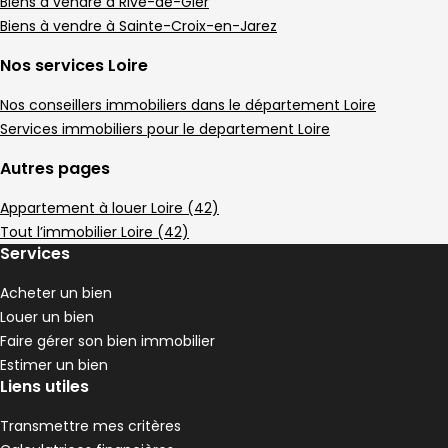
Maison • 4 pièces • 90 m²
Biens à vendre à Rive-de-Gier
3 chambres
Terrain 3680 m²
G
Biens à vendre à Sainte-Croix-en-Jarez
DPE :
,
,
,
Maison de village 80 m² 3 pièces Anneyron
Nos services Loire
Aller à l'image
Aller à l'image
Aller à l'image
Aller à l'image
Aller à l'image
1
2
3
4
5
Nos conseillers immobiliers dans le département Loire
Services immobiliers pour le departement Loire
Autres pages
Appartement à louer Loire (42)
Tout l’immobilier Loire (42)
Services
Acheter un bien
Louer un bien
Faire gérer son bien immobilier
120 000 €
Estimer un bien
Anneyron - 26140
Liens utiles
Maison de village • 3 pièces • 80 m²
2 chambres
D
Transmettre mes critères
DPE :