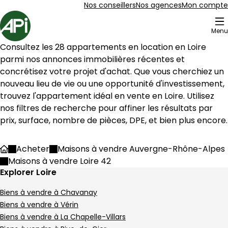
Aller au contenu
Aller au plan du site
Aller à la recherche
Nos conseillers
Nos agences
Mon compte
Accueil
Menu
97 Maisons à vendre Loire 42
Consultez les 
28
 appartements en location en 
Loire
Maison 90 m² 4 pièces Pélussin
Aller à l'image
Aller à l'image
Aller à l'image
Aller à l'image
Aller à l'image
1
2
3
4
5
parmi nos annonces immobilières récentes et 
concrétisez votre projet d'achat. Que vous cherchiez un 
nouveau lieu de vie ou une opportunité d'investissement, 
trouvez l'appartement idéal en vente en 
Loire
. Utilisez 
nos filtres de recherche pour affiner les résultats par 
prix, surface, nombre de pièces, DPE, et bien plus encore.
Acheter
Maisons à vendre Auvergne-Rhône-Alpes
Accueil
Maisons à vendre Loire 42
Explorer Loire
Biens à vendre à Chavanay
Biens à vendre à Vérin
190 000 €
Biens à vendre à La Chapelle-Villars
Pélussin - 42410