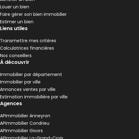
Pélussin - 42410
Louer un bien
Maison • 4 pièces • 90 m²
Faire gérer son bien immobilier
3 chambres
Terrain 3680 m²
G
DPE :
Estimer un bien
,
,
,
Liens utiles
Maison de village 80 m² 3 pièces Anneyron
Aller à l'image
Aller à l'image
Aller à l'image
Aller à l'image
Aller à l'image
1
2
3
4
5
Transmettre mes critères
Calculatrices financières
Nos conseillers
À découvrir
Immobilier par département
Immobilier par ville
Annonces ventes par ville
Estimation immobilière par ville
Agences
APImmobilier Anneyron
120 000 €
APImmobilier Condrieu
Anneyron - 26140
APImmobilier Givors
Maison de village • 3 pièces • 80 m²
APImmobilier La-Grand-Croix