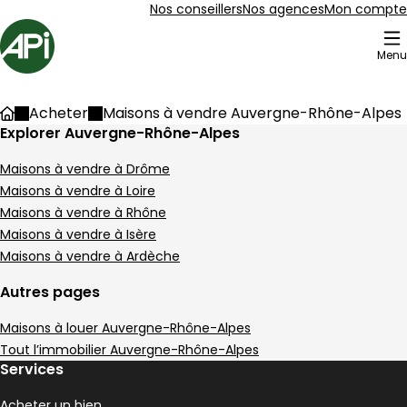
Aller au contenu
Aller au plan du site
Aller à la recherche
Nos conseillers
Nos agences
Mon compte
Accueil
Menu
97 Maisons à vendre en Auvergne-Rhône-Alpes
Acheter
Maisons à vendre Auvergne-Rhône-Alpes
Accueil
Maison 90 m² 4 pièces Pélussin
Explorer Auvergne-Rhône-Alpes
Aller à l'image
Aller à l'image
Aller à l'image
Aller à l'image
Aller à l'image
1
2
3
4
5
Maisons à vendre à Drôme
Maisons à vendre à Loire
Maisons à vendre à Rhône
Maisons à vendre à Isère
Maisons à vendre à Ardèche
Autres pages
Maisons à louer Auvergne-Rhône-Alpes
Tout l’immobilier Auvergne-Rhône-Alpes
Services
190 000 €
Acheter un bien