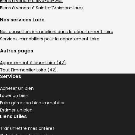
Maison • 4 pièces • 90 m²
Biens à vendre à Rive-de-Gier
3 chambres
Terrain 3680 m²
G
Biens à vendre à Sainte-Croix-en-Jarez
DPE :
,
,
,
Maison de village 80 m² 3 pièces Anneyron
Nos services Loire
Aller à l'image
Aller à l'image
Aller à l'image
Aller à l'image
Aller à l'image
1
2
3
4
5
Nos conseillers immobiliers dans le département Loire
Services immobiliers pour le departement Loire
Autres pages
Appartement à louer Loire (42)
Tout l’immobilier Loire (42)
Services
Acheter un bien
Louer un bien
Faire gérer son bien immobilier
120 000 €
Estimer un bien
Anneyron - 26140
Liens utiles
Maison de village • 3 pièces • 80 m²
2 chambres
D
Transmettre mes critères
DPE :