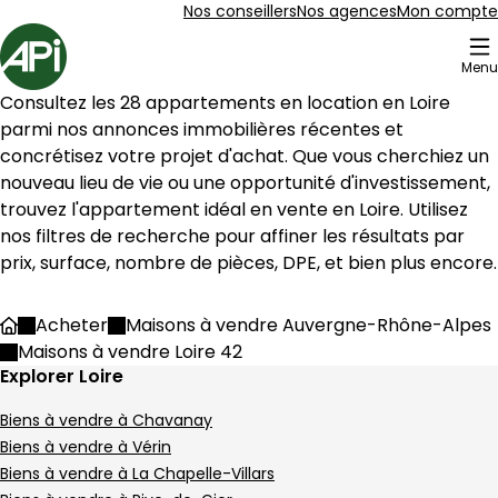
Aller au contenu
Aller au plan du site
Aller à la recherche
Nos conseillers
Nos agences
Mon compte
Accueil
Menu
96 Maisons à vendre Loire 42
Consultez les 
28
 appartements en location en 
Loire
Maison 90 m² 4 pièces Pélussin
Aller à l'image
Aller à l'image
Aller à l'image
Aller à l'image
Aller à l'image
1
2
3
4
5
parmi nos annonces immobilières récentes et 
concrétisez votre projet d'achat. Que vous cherchiez un 
nouveau lieu de vie ou une opportunité d'investissement, 
trouvez l'appartement idéal en vente en 
Loire
. Utilisez 
nos filtres de recherche pour affiner les résultats par 
prix, surface, nombre de pièces, DPE, et bien plus encore.
Acheter
Maisons à vendre Auvergne-Rhône-Alpes
Accueil
Maisons à vendre Loire 42
Explorer Loire
Biens à vendre à Chavanay
Biens à vendre à Vérin
190 000 €
Biens à vendre à La Chapelle-Villars
Pélussin - 42410