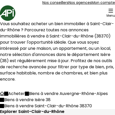
Aller au contenu
Aller au plan du site
Aller à la recherche
Nos conseillers
Nos agences
Mon compte
Accueil
Menu
27 Biens en vente à Saint-Clair-du-Rhône (38370)
Vous souhaitez acheter un bien immobilier à 
Saint-Clair-
Maison de village 59 m² 3 pièces Condrieu
Aller à l'image
Aller à l'image
Aller à l'image
Aller à l'image
Aller à l'image
1
2
3
4
5
du-Rhône
 ? Parcourez toutes nos annonces 
immobilières à vendre à 
Saint-Clair-du-Rhône
 (
38370
) 
pour trouver l'opportunité idéale. Que vous soyez 
intéressé par une maison, un appartement, ou un local, 
notre sélection d'annonces dans le département 
Isère
(
38
) est régulièrement mise à jour. Profitez de nos outils 
de recherche avancée pour filtrer par type de bien, prix, 
surface habitable, nombre de chambres, et bien plus 
encore.
Acheter
Biens à vendre Auvergne-Rhône-Alpes
Accueil
Biens à vendre Isère 38
158 500 €
Biens à vendre Saint-Clair-du-Rhône 38370
Condrieu - 69420
Explorer Saint-Clair-du-Rhône