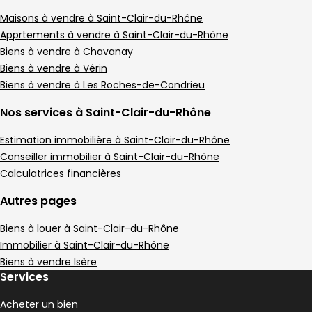
Maison de village • 3 pièces • 59 m²
2 chambres
D
Maisons à vendre à Saint-Clair-du-Rhône
DPE :
,
,
Apprtements à vendre à Saint-Clair-du-Rhône
Maison de village 105 m² 4 pièces Condrieu
Aller à l'image
Aller à l'image
Aller à l'image
Aller à l'image
Aller à l'image
1
2
3
4
5
Biens à vendre à Chavanay
Biens à vendre à Vérin
Biens à vendre à Les Roches-de-Condrieu
Nos services à Saint-Clair-du-Rhône
Estimation immobilière à Saint-Clair-du-Rhône
Conseiller immobilier à Saint-Clair-du-Rhône
Calculatrices financières
Autres pages
Biens à louer à Saint-Clair-du-Rhône
Immobilier à Saint-Clair-du-Rhône
290 000 €
Biens à vendre Isère
Condrieu - 69420
Services
Maison de village • 4 pièces • 105 m²
3 chambres
Terrain 16 m²
D
DPE :
Acheter un bien