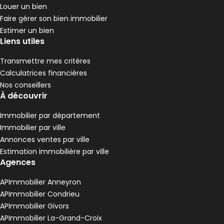
,
,
,
1 Terrasse
Louer un bien
,
Faire gérer son bien immobilier
Maison de village 204 m² 6 pièces Condrieu
Aller à l'image
Aller à l'image
Aller à l'image
Aller à l'image
Aller à l'image
1
2
3
4
5
Estimer un bien
Liens utiles
Transmettre mes critères
Calculatrices financières
Nos conseillers
À découvrir
Immobilier par département
Immobilier par ville
Annonces ventes par ville
Estimation immobilière par ville
Agences
330 000 €
Condrieu - 69420
APImmobilier Anneyron
Maison de village • 6 pièces • 204 m²
APImmobilier Condrieu
4 chambres
Terrain 44 m²
E
DPE :
APImmobilier Givors
,
,
,
1 Terrasse
APImmobilier La-Grand-Croix