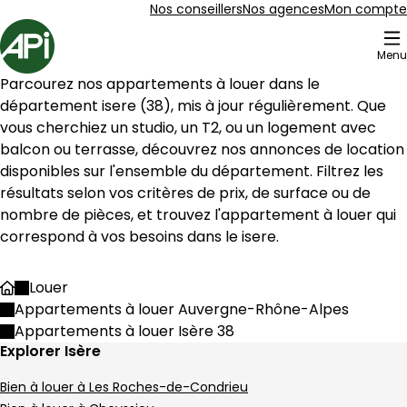
Aller au contenu
Aller au plan du site
Aller à la recherche
Nos conseillers
Nos agences
Mon compte
Accueil
Menu
72 Appartements à louer Isère 38
Parcourez nos appartements à louer dans le 
Appartement 186 m² 4 pièces Condrieu
Aller à l'image
Aller à l'image
Aller à l'image
Aller à l'image
Aller à l'image
1
2
3
4
5
département 
isere
 (
38
), mis à jour régulièrement. Que 
vous cherchiez un studio, un T2, ou un logement avec 
balcon ou terrasse, découvrez nos annonces de location 
disponibles sur l'ensemble du département. Filtrez les 
résultats selon vos critères de prix, de surface ou de 
nombre de pièces, et trouvez l'appartement à louer qui 
correspond à vos besoins dans le 
isere
.
Louer
Accueil
Appartements à louer Auvergne-Rhône-Alpes
Appartements à louer Isère 38
Explorer Isère
450 000 €
Bien à louer à Les Roches-de-Condrieu
Condrieu - 69420