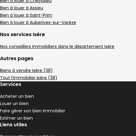
Appartement • 4 pièces • 186 m²
Bien à louer à Cheyssieu
3 chambres
2 Terrasses
Bien à louer à Assieu
,
,
Terrain 39 m²
Bien à louer à Saint-Prim
,
Bien à louer à Auberives-sur-Varèze
Appartement 107 m² 5 pièces Saint-Clair-
Aller à l'image
Aller à l'image
Aller à l'image
Aller à l'image
Aller à l'image
1
2
3
4
5
Nos services Isère
Nos conseillers immobiliers dans le département Isère
Autres pages
Biens à vendre Isère (38)
Tout l’immobilier Isère (38)
Services
Acheter un bien
Louer un bien
Faire gérer son bien immobilier
239 000 €
Estimer un bien
Saint-Clair-du-Rhône - 38370
Liens utiles
Appartement • 5 pièces • 107 m²