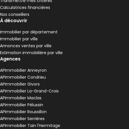
3 chambres
Terrain 6 m²
D
Transmettre mes critères
DPE :
,
,
,
Calculatrices financières
Appartement 45 m² 2 pièces Le Péage-de-R
Aller à l'image
Aller à l'image
Aller à l'image
Aller à l'image
Aller à l'image
1
2
3
4
5
Nos conseillers
À découvrir
Immobilier par département
Immobilier par ville
Annonces ventes par ville
Estimation immobilière par ville
Agences
APImmobilier Anneyron
APImmobilier Condrieu
APImmobilier Givors
APImmobilier La-Grand-Croix
714 €
APImmobilier Maclas
Le Péage-de-Roussillon - 38550
APImmobilier Pélussin
Appartement • 2 pièces • 45 m²
APImmobilier Roussillon
1 chambre
1 Terrasse
C
DPE :
APImmobilier Serrières
,
,
,
Terrain 50 m²
APImmobilier Tain l'Hermitage