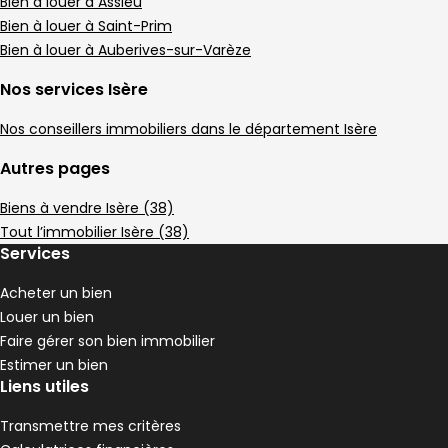
Appartement • 5 pièces • 107 m²
Bien à louer à Assieu
3 chambres
Terrain 6 m²
D
Bien à louer à Saint-Prim
DPE :
,
,
,
Bien à louer à Auberives-sur-Varèze
Appartement 45 m² 2 pièces Le Péage-de-R
Aller à l'image
Aller à l'image
Aller à l'image
Aller à l'image
Aller à l'image
1
2
3
4
5
Nos services Isère
Nos conseillers immobiliers dans le département Isère
Autres pages
Biens à vendre Isère (38)
Tout l’immobilier Isère (38)
Services
Acheter un bien
Louer un bien
Faire gérer son bien immobilier
714 €
Estimer un bien
Le Péage-de-Roussillon - 38550
Liens utiles
Appartement • 2 pièces • 45 m²
1 chambre
1 Terrasse
C
Transmettre mes critères
DPE :