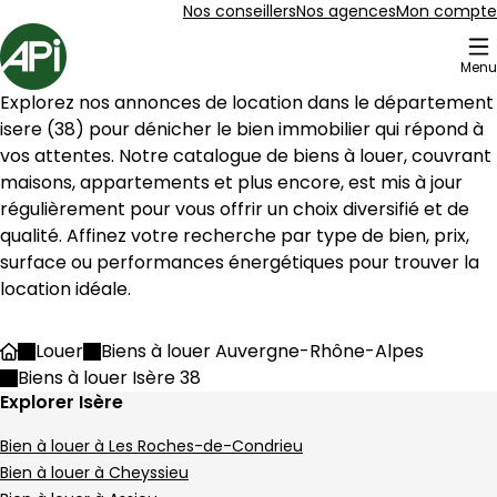
Aller au contenu
Aller au plan du site
Aller à la recherche
Nos conseillers
Nos agences
Mon compte
Accueil
Menu
14 Appartements à louer Isère 38
Explorez nos annonces de location dans l
Appartement 107 m² 5 pièces Saint-Clair-
Aller à l'image
Aller à l'image
Aller à l'image
Aller à l'image
Aller à l'image
1
2
3
4
5
isere
 (
38
) pour dénicher le bien immobilier qui répond à 
vos attentes. Notre catalogue de biens à louer, couvrant 
maisons, appartements et plus encore, est mis à jour 
régulièrement pour vous offrir un choix diversifié et de 
qualité. Affinez votre recherche par type de bien, prix, 
surface ou performances énergétiques pour trouver la 
location idéale.
Louer
Biens à louer Auvergne-Rhône-Alpes
Accueil
Biens à louer Isère 38
Explorer Isère
Bien à louer à Les Roches-de-Condrieu
239 000 €
Bien à louer à Cheyssieu
Saint-Clair-du-Rhône - 38370