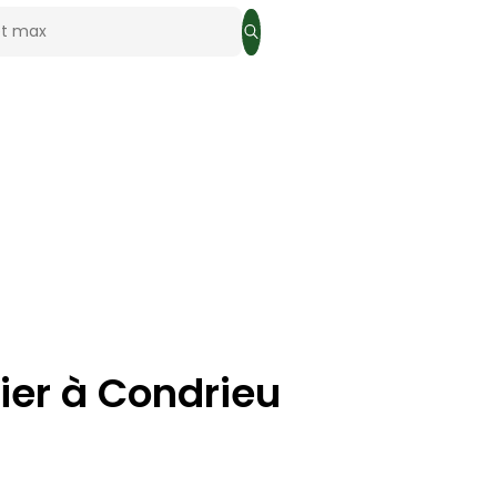
x
optionnel
Rechercher
ier
à
Condrieu