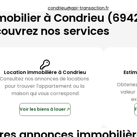
condrieu@api-transaction.fr
mobilier à
Condrieu
(
694
ouvrez nos services
Location immobilière à Condrieu
Estim
Consultez nos annonces de locations 
Obtenez 
pour trouver l'appartement ou la 
valeur
maison qui vous correspond
ex
Voir les biens à louer
F
ères annonces immobiliè