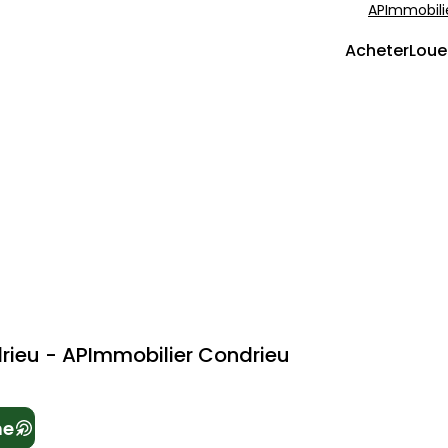
APImmobili
Acheter
Loue
rieu - APImmobilier Condrieu
he