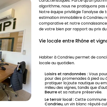
caractéristiques. Parce qu'un patri
algorithme, nous ne pratiquons pas d
Notre équipe privilégie l'analyse de 
estimation immobilière à Condrieu ré
comparative et notre connaissance d
de votre bien par rapport au prix d
Vie locale entre Rhône et vigno
Habiter à Condrieu permet de concilier
locale au quotidien.
Loisirs et randonnées :
 Vous pour
pour des promenades à pied ou à v
pratiquer la joute nautique ou em
milieu des vignes, tandis que d'au
Beurre
 et sa nature préservée.
Le terroir local :
Condrieu
, un vin blanc réputé cu