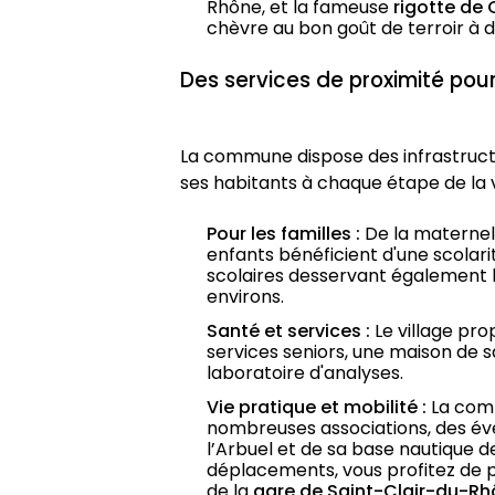
Rhône, et la fameuse 
rigotte de
chèvre au bon goût de terroir à d
Des services de proximité pou
La commune dispose des infrastruc
ses habitants à chaque étape de la v
Pour les familles :
 De la maternell
enfants bénéficient d'une scolari
scolaires desservant également l
environs.
Santé et services :
 Le village pr
services seniors, une maison de sa
laboratoire d'analyses.
Vie pratique et mobilité :
 La com
nombreuses associations, des évé
l’Arbuel et de sa base nautique d
déplacements, vous profitez de pa
de la 
gare de Saint-Clair-du-R