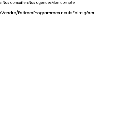
er
Nos conseillers
Nos agences
Mon compte
r
Vendre/Estimer
Programmes neufs
Faire gérer