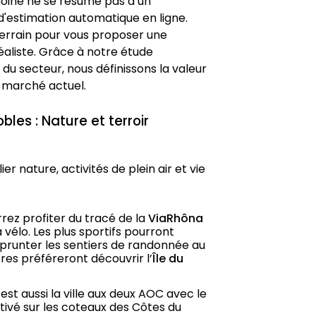
moine ne se résume pas à un 
'estimation automatique en ligne. 
terrain pour vous proposer une 
aliste. Grâce à notre étude 
u secteur, nous définissons la valeur 
u marché actuel.
bles : Nature et terroir
 nature, activités de plein air et vie 
rez profiter du tracé de la 
ViaRhôna
élo. Les plus sportifs pourront 
prunter les sentiers de randonnée au 
tres préféreront découvrir l’
Île du 
 Cette commune est aussi la ville aux deux AOC avec le 
ltivé sur les coteaux des Côtes du 