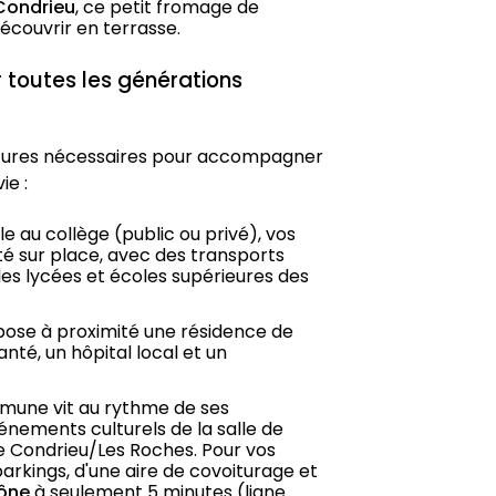
 Condrieu
, ce petit fromage de 
écouvrir en terrasse.
r toutes les générations
tures nécessaires pour accompagner 
ie :
e au collège (public ou privé), vos 
té sur place, avec des transports 
es lycées et écoles supérieures des 
opose à proximité une résidence de 
nté, un hôpital local et un 
mune vit au rythme de ses 
nements culturels de la salle de 
e Condrieu/Les Roches. Pour vos 
rkings, d'une aire de covoiturage et 
hône
 à seulement 5 minutes (ligne 