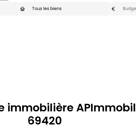
Type de biens
Budget ma
Tous les biens
e immobilière
APImmobil
69420